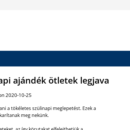
api ajándék ötletek legjava
on 2020-10-25
ni a tökéletes szülinapi meglepetést. Ezek a
karítanak meg nekünk.
teket, az így körutakat elfelejthetjük a