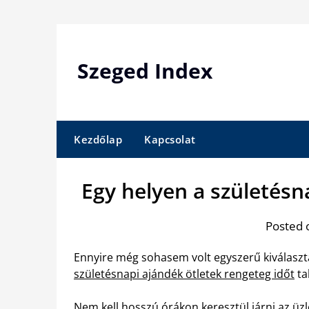
Skip
to
content
Szeged Index
Kezdőlap
Kapcsolat
Egy helyen a születésn
Posted 
Ennyire még sohasem volt egyszerű kiválaszta
születésnapi ajándék ötletek rengeteg időt
ta
Nem kell hosszú órákon keresztül járni az üzle