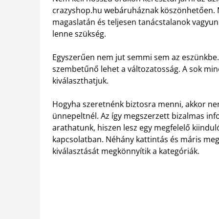
crazyshop.hu webáruháznak köszönhetően. M
magaslatán és teljesen tanácstalanok vagyunk
lenne szükség.
Egyszerűen nem jut semmi sem az eszünkbe. V
szembetűnő lehet a változatosság. A sok min
kiválaszthatjuk.
Hogyha szeretnénk biztosra menni, akkor nem
ünnepeltnél. Az így megszerzett bizalmas inf
arathatunk, hiszen lesz egy megfelelő kiindu
kapcsolatban. Néhány kattintás és máris meg
kiválasztását megkönnyítik a kategóriák.