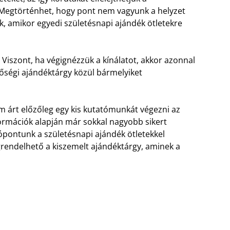
egtörténhet, hogy pont nem vagyunk a helyzet
, amikor egyedi születésnapi ajándék ötletekre
iszont, ha végignézzük a kínálatot, akkor azonnal
őségi ajándéktárgy közül bármelyiket
 árt előzőleg egy kis kutatómunkát végezni az
ormációk alapján már sokkal nagyobb sikert
lópontunk a születésnapi ajándék ötletekkel
rendelhető a kiszemelt ajándéktárgy, aminek a