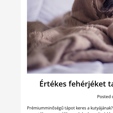
Értékes fehérjéket 
Posted 
Prémiumminőségű tápot keres a kutyájának? 