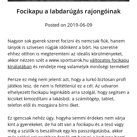
Focikapu a labdarúgás rajongóinak
Posted on 2019-06-09
Nagyon sok gyerek szeret focizni és nemcsak fiúk, hanem
lányok is szívesen rúgják időnként a bőrt. Ha szeretné
ehhez otthon is megteremteni az ideális körülményeket,
akkor nézzen szét a www.sportsarok.hu
változatos focikapu
kínálatában
és rendelje meg valamelyik minőségi terméket!
Persze ez még nem jelenti azt, hogy a lurkó biztosan profi
játékos lesz, de nem is feltétlenül ez a cél. Az udvaron
elhelyezett focikapu leginkább arra szolgál, hogy segítsen a
kicsiket kimozdítani a lakásból, a számítógép, tablet,
telefon elől és mozgásra bírni őket.
Ez igencsak nehéz úgy, hogyha semmi érdekes nem várja
kint a gyerekeket, de ha ott van a focikapu és a tesó vagy
még a szülők is beszállnak egy kis passzolgatásba, akkor