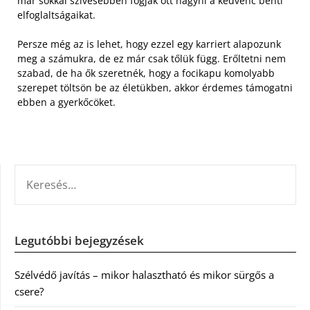
már sokkal szívesebben fogják ott hagyni a kedvenc benti
elfoglaltságaikat.
Persze még az is lehet, hogy ezzel egy karriert alapozunk
meg a számukra, de ez már csak tőlük függ. Erőltetni nem
szabad, de ha ők szeretnék, hogy a focikapu komolyabb
szerepet töltsön be az életükben, akkor érdemes támogatni
ebben a gyerkőcöket.
KERESÉS:
Legutóbbi bejegyzések
Szélvédő javítás – mikor halasztható és mikor sürgős a
csere?