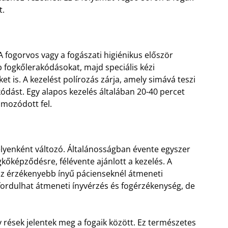
t.
A fogorvos vagy a fogászati higiénikus először
b fogkőlerakódásokat, majd speciális kézi
eket is. A kezelést polírozás zárja, amely simává teszi
akódást. Egy alapos kezelés általában 20-40 percet
lmozódott fel.
lyenként változó. Általánosságban évente egyszer
gkőképződésre, félévente ajánlott a kezelés. A
az érzékenyebb ínyű pácienseknél átmeneti
fordulhat átmeneti ínyvérzés és fogérzékenység, de
 rések jelentek meg a fogaik között. Ez természetes