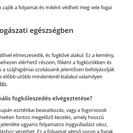
 zajlik a folyamat és miként védheti meg vele fogai
fogászati egészségben
dővel elmeszesedik, és fogkővé alakul. Ez a kemény,
nehezen elérhető részein, főként a fogközökben és
s a szájhigiéniai szokásaink jelentősen befolyásolják
 előbb-utóbb mindenkinél kialakul valamilyen
dés
.
nális fogkőleszedés elvégeztetése?
supán esztétikai beavatkozás, vagy a fogorvosok
emelten fontos megelőző kezelés, amely hosszú
jelenléte ugyanis folyamatos ínygyulladást okoz,
adáshoz vezethet. Ez a folyamat végső soron a fogak