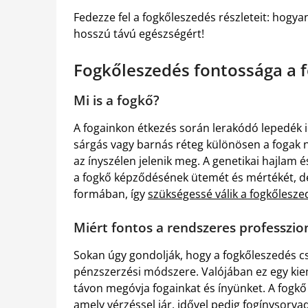
Fedezze fel a fogkőleszedés részleteit: hogyan
hosszú távú egészségért!
Fogkőleszedés fontossága a 
Mi is a fogkő?
A fogainkon étkezés során lerakódó lepedék i
sárgás vagy barnás réteg különösen a fogak 
az ínyszélen jelenik meg. A genetikai hajlam é
a fogkő képződésének ütemét és mértékét, de
formában, így
szükségessé válik a fogkőlesze
Miért fontos a rendszeres professzio
Sokan úgy gondolják, hogy a fogkőleszedés c
pénzszerzési módszere. Valójában ez egy ki
távon megóvja fogainkat és ínyünket. A fogkő 
amely vérzéssel jár, idővel pedig fogínysorv