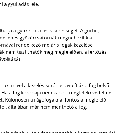
i a gyulladás jele.
hatja a gyökérkezelés sikerességét. A görbe,
ndellenes gyökércsatornák megnehezítik a
ornával rendelkező moláris fogak kezelése
ák nem tisztíthatók meg megfelelően, a fertőzés
volítását.
ak, mivel a kezelés során eltávolítják a fog belső
. Ha a fog koronája nem kapott megfelelő védelmet
het. Különösen a rágófogaknál fontos a megfelelő
atol, általában már nem menthető a fog.