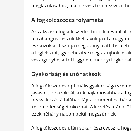
meglazulásához, majd elvesztéséhez vezethe
A fogkőleszedés folyamata
A szakszerű fogkőleszedés több lépésből áll. 
ultrahangos készülékkel távolítja el a nagyob
eszközökkel tisztítja meg az íny alatti terület
a fogfelszínt, így nehezítve meg az újbóli ler
vesz igénybe, attól függően, mennyi fogkő ha
Gyakoriság és utóhatások
A fogkőleszedés optimális gyakorisága szemé
javasolt, de azoknál, akik hajlamosabbak a fo
beavatkozás általában fájdalommentes, bár 
kellemetlenséget okozhat. A kezelés után elő
ezek néhány napon belül megszűnnek.
A fogkőleszedés után sokan észreveszik, hogy