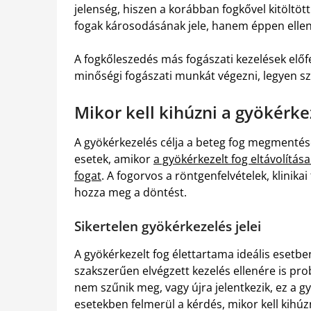
jelenség, hiszen a korábban fogkővel kitöltött
fogak károsodásának jele, hanem éppen ellen
A fogkőleszedés más fogászati kezelések előfe
minőségi fogászati munkát végezni, legyen szó
Mikor kell kihúzni a gyökérke
A gyökérkezelés célja a beteg fog megmentése
esetek, amikor
a gyökérkezelt fog eltávolítása
fogat
. A fogorvos a röntgenfelvételek, klinika
hozza meg a döntést.
Sikertelen gyökérkezelés jelei
A gyökérkezelt fog élettartama ideális esetbe
szakszerűen elvégzett kezelés ellenére is pr
nem szűnik meg, vagy újra jelentkezik, ez a gy
esetekben felmerül a kérdés, mikor kell kihúz