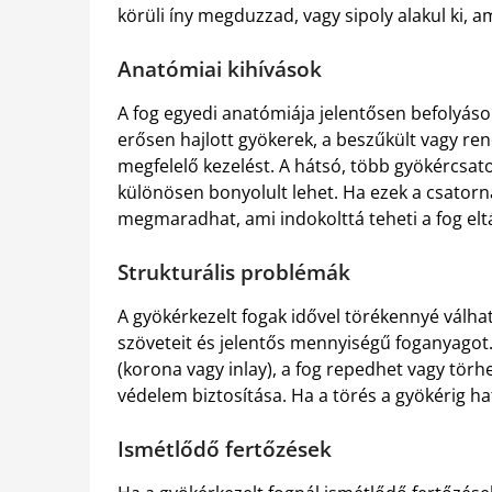
körüli íny megduzzad, vagy sipoly alakul ki, am
Anatómiai kihívások
A fog egyedi anatómiája jelentősen befolyásol
erősen hajlott gyökerek, a beszűkült vagy re
megfelelő kezelést. A hátsó, több gyökércsat
különösen bonyolult lehet. Ha ezek a csatorn
megmaradhat, ami indokolttá teheti a fog eltá
Strukturális problémák
A gyökérkezelt fogak idővel törékennyé válhatn
szöveteit és jelentős mennyiségű foganyagot
(korona vagy inlay), a fog repedhet vagy tör
védelem biztosítása. Ha a törés a gyökérig h
Ismétlődő fertőzések