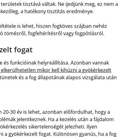
 területek tisztává váltak. Ne ijedjünk meg, ez nem a
kezőleg, a hatékony tisztítás eredménye.
ltétele is lehet, hiszen fogköves szájban nehéz
 tömésről, fogfehérítésről vagy fogpótlásról.
zelt fogat
 és funkcióinak helyreállítása. Azonban vannak
 elkerülhetetlen mikor kell kihúzni a gyökérkezelt
i tünetek és a fog állapotának alapos vizsgálata után
n 20-30 év is lehet, azonban előfordulhat, hogy a
oblémák jelentkeznek. Ha a kezelés után a fájdalom
ökérkezelés sikertelenségét jelezheti. Ilyen
ni a gyökérkezelt fogat. Különösen gyanús, ha a fog