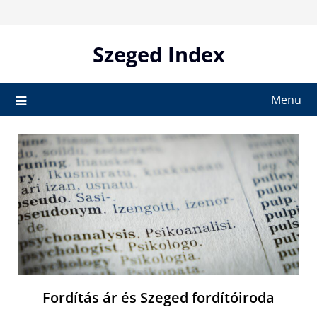
Skip
to
content
Szeged Index
Menu
Fordítás ár és Szeged fordítóiroda