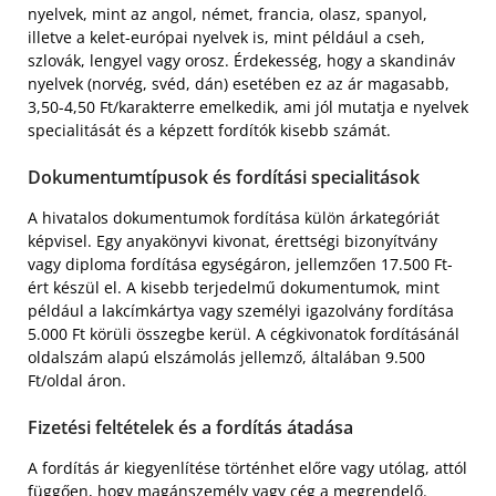
nyelvek, mint az angol, német, francia, olasz, spanyol,
illetve a kelet-európai nyelvek is, mint például a cseh,
szlovák, lengyel vagy orosz. Érdekesség, hogy a skandináv
nyelvek (norvég, svéd, dán) esetében ez az ár magasabb,
3,50-4,50 Ft/karakterre emelkedik, ami jól mutatja e nyelvek
specialitását és a képzett fordítók kisebb számát.
Dokumentumtípusok és fordítási specialitások
A hivatalos dokumentumok fordítása külön árkategóriát
képvisel. Egy anyakönyvi kivonat, érettségi bizonyítvány
vagy diploma fordítása egységáron, jellemzően 17.500 Ft-
ért készül el. A kisebb terjedelmű dokumentumok, mint
például a lakcímkártya vagy személyi igazolvány fordítása
5.000 Ft körüli összegbe kerül. A cégkivonatok fordításánál
oldalszám alapú elszámolás jellemző, általában 9.500
Ft/oldal áron.
Fizetési feltételek és a fordítás átadása
A fordítás ár kiegyenlítése történhet előre vagy utólag, attól
függően, hogy magánszemély vagy cég a megrendelő.