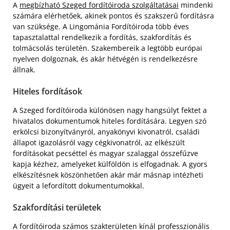
A
megbízható Szeged fordítóiroda szolgáltatásai
mindenki
számára elérhetőek, akinek pontos és szakszerű fordításra
van szüksége. A Lingománia Fordítóiroda több éves
tapasztalattal rendelkezik a fordítás, szakfordítás és
tolmácsolás területén. Szakembereik a legtöbb európai
nyelven dolgoznak, és akár hétvégén is rendelkezésre
állnak.
Hiteles fordítások
A Szeged fordítóiroda különösen nagy hangsúlyt fektet a
hivatalos dokumentumok hiteles fordítására. Legyen szó
erkölcsi bizonyítványról, anyakönyvi kivonatról, családi
állapot igazolásról vagy cégkivonatról, az elkészült
fordításokat pecséttel és magyar szalaggal összefűzve
kapja kézhez, amelyeket külföldön is elfogadnak. A gyors
elkészítésnek köszönhetően akár már másnap intézheti
ügyeit a lefordított dokumentumokkal.
Szakfordítási területek
A fordítóiroda számos szakterületen kínál professzionális