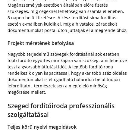
Magánszemélyek esetében általában előre fizetés
szükséges, míg cégeknél lehetőség van számla ellenében,
8 napon belüli fizetésre. A kész fordítást sima fordítás
esetén e-mailben küldik el, míg a hivatalos, záradékolt
dokumentumokat postai úton juttatják el a megrendelőhöz.
Projekt méretének befolyása
Nagyobb terjedelmű szövegek fordításánál sok esetben
több fordító együttes munkájára van szükség, ami lehetővé
teszi a gyorsabb átfutási időt. A legtöbb fordítóiroda
rendelkezik olyan kapacitással, hogy akár több száz oldalas
dokumentumokat is elfogadható határidőn belül tudjon
lefordíttatni, természetesen a megfelelő minőség
megőrzése mellett.
Szeged fordítóiroda professzionális
szolgáltatásai
Teljes körű nyelvi megoldások