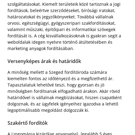
szolgáltatásokat. Kiemelt területeik közé tartoznak a jogi
fordítások, beleértve szerződéseket, bírósági iratokat,
határozatokat és jegyzőkönyveket. Továbbá vállalnak
orvosi, egészségügyi, gyógyszeripari szakfordításokat,
valamint műszaki, építőipari és informatikai szövegek
fordítását is. A cég kisvállalkozásoknak is gyakran segít a
weboldalak idegen nyelvre történő átültetésében és
marketing anyagok fordításában.
Versenyképes árak és határidők
A minőség mellett a Szeged fordítóiroda számára
kiemelten fontos az időtényező és a megfizethető ár.
Tapasztalatuk lehetővé teszi, hogy gyorsan és jó
minőségben fordítsanak elfogadható árakon. Akár rövid
határidővel is vállalnak megbízásokat, hiszen csapatként
dolgoznak, és az ügyfelek igényeihez igazodva a lehető
legoptimálisabb megoldást dolgozzák ki.
Szakértő fordítók
A Lingománia kizárólag anyanyelvű, legalább 5 éves