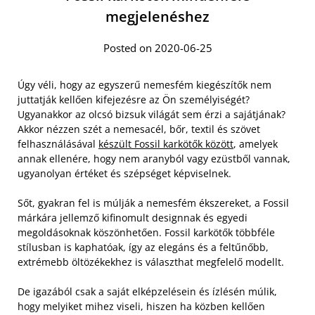
megjelenéshez
Posted on 2020-06-25
Úgy véli, hogy az egyszerű nemesfém kiegészítők nem
juttatják kellően kifejezésre az Ön személyiségét?
Ugyanakkor az olcsó bizsuk világát sem érzi a sajátjának?
Akkor nézzen szét a nemesacél, bőr, textil és szövet
felhasználásával
készült Fossil karkötők között
, amelyek
annak ellenére, hogy nem aranyból vagy ezüstből vannak,
ugyanolyan értéket és szépséget képviselnek.
Sőt, gyakran fel is múlják a nemesfém ékszereket, a Fossil
márkára jellemző kifinomult designnak és egyedi
megoldásoknak köszönhetően. Fossil karkötők többféle
stílusban is kaphatóak, így az elegáns és a feltűnőbb,
extrémebb öltözékekhez is választhat megfelelő modellt.
De igazából csak a saját elképzelésein és ízlésén múlik,
hogy melyiket mihez viseli, hiszen ha közben kellően