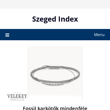
Skip
to
content
Szeged Index
Menu
Fossil karkötők mindenféle