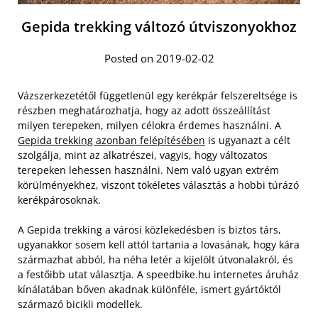
Gepida trekking változó útviszonyokhoz
Posted on 2019-02-02
Vázszerkezetétől függetlenül egy kerékpár felszereltsége is
részben meghatározhatja, hogy az adott összeállítást
milyen terepeken, milyen célokra érdemes használni. A
Gepida trekking azonban felépítésében
is ugyanazt a célt
szolgálja, mint az alkatrészei, vagyis, hogy változatos
terepeken lehessen használni. Nem való ugyan extrém
körülményekhez, viszont tökéletes választás a hobbi túrázó
kerékpárosoknak.
A Gepida trekking a városi közlekedésben is biztos társ,
ugyanakkor sosem kell attól tartania a lovasának, hogy kára
származhat abból, ha néha letér a kijelölt útvonalakról, és
a festőibb utat választja. A speedbike.hu internetes áruház
kínálatában bőven akadnak különféle, ismert gyártóktól
származó bicikli modellek.