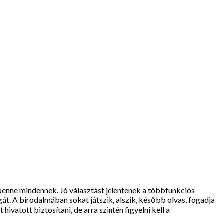
benne mindennek. Jó választást jelentenek a többfunkciós
gát. A birodalmában sokat játszik, alszik, később olvas, fogadja
vatott biztosítani, de arra szintén figyelni kell a