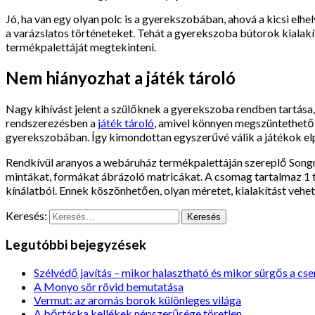
Jó, ha van egy olyan polc is a gyerekszobában, ahová a kicsi el
a varázslatos történeteket. Tehát a gyerekszoba bútorok kialakí
termékpalettáját megtekinteni.
Nem hiányozhat a játék tároló
Nagy kihívást jelent a szülőknek a gyerekszoba rendben tartása,
rendszerezésben a
játék tároló
, amivel könnyen megszüntethető a
gyerekszobában. Így kimondottan egyszerűvé válik a játékok elpa
Rendkívül aranyos a webáruház termékpalettáján szereplő Songm
mintákat, formákat ábrázoló matricákat. A csomag tartalmaz 1 tár
kínálatból. Ennek köszönhetően, olyan méretet, kialakítást vehe
Keresés:
Legutóbbi bejegyzések
Szélvédő javítás – mikor halasztható és mikor sürgős a cse
A Monyo sör rövid bemutatása
Vermut: az aromás borok különleges világa
A bőrtáska kellékek népszerűsége töretlen