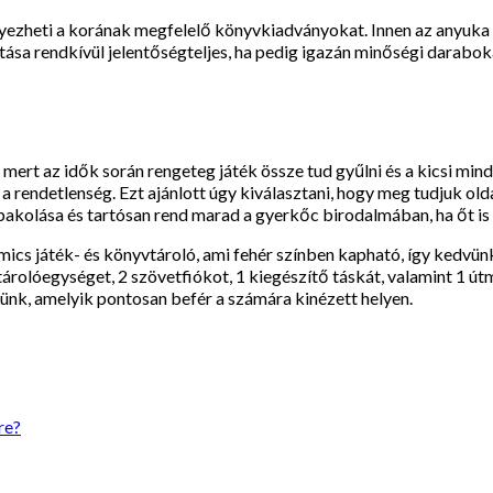
helyezheti a korának megfelelő könyvkiadványokat. Innen az anyuka
tása rendkívül jelentőségteljes, ha pedig igazán minőségi darabok
 mert az idők során rengeteg játék össze tud gyűlni és a kicsi mi
 rendetlenség. Ezt ajánlott úgy kiválasztani, hogy meg tudjuk old
kolása és tartósan rend marad a gyerkőc birodalmában, ha őt is r
ics játék- és könyvtároló, ami fehér színben kapható, így kedvün
olóegységet, 2 szövetfiókot, 1 kiegészítő táskát, valamint 1 útmu
tünk, amelyik pontosan befér a számára kinézett helyen.
re?