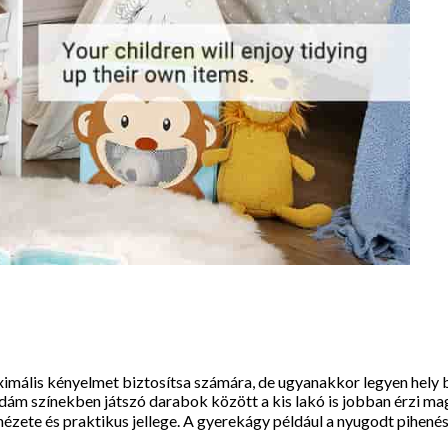
imális kényelmet biztosítsa számára, de ugyanakkor legyen hely 
Vidám színekben játszó darabok között a kis lakó is jobban érzi ma
ete és praktikus jellege. A gyerekágy például a nyugodt pihenést hi