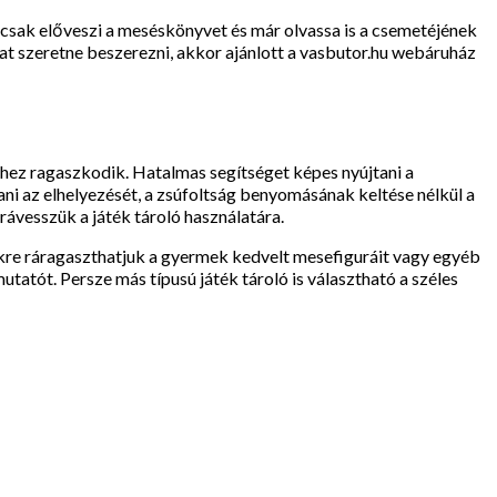
 csak előveszi a meséskönyvet és már olvassa is a csemetéjének
at szeretne beszerezni, akkor ajánlott a vasbutor.hu webáruház
ndhez ragaszkodik. Hatalmas segítséget képes nyújtani a
ani az elhelyezését, a zsúfoltság benyomásának keltése nélkül a
ávesszük a játék tároló használatára.
kre ráragaszthatjuk a gyermek kedvelt mesefiguráit vagy egyéb
tatót. Persze más típusú játék tároló is választható a széles