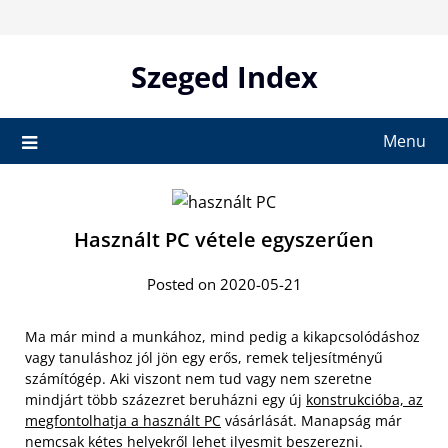
Skip
to
content
Szeged Index
Menu
Használt PC vétele egyszerűen
Posted on 2020-05-21
Ma már mind a munkához, mind pedig a kikapcsolódáshoz
vagy tanuláshoz jól jön egy erős, remek teljesítményű
számítógép. Aki viszont nem tud vagy nem szeretne
mindjárt több százezret beruházni egy új
konstrukcióba, az
megfontolhatja a használt PC
vásárlását. Manapság már
nemcsak kétes helyekről lehet ilyesmit beszerezni.