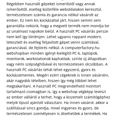
Régebben használt gépeket ismerőstől vagy annak
ismerősétől, esetleg különféle weboldalakon keresztül,
természetesen számla és garancia nélkül vásárolt az
ember. Ez nem kis kockázattal járt, hiszen semmi sem
garantálta nekünk, hogy a megvett termék nem mondja be
az unalmast napokon belül.
A használt PC vásárlás persze
nem kell így történjen. Lehet ugyanis roppant modern,
letesztelt és esetleg feljavított gépet venni számlával,
garanciával, de fejtörés nélkül. A computerfactory.hu
webshopban minden igényt kielégítő PC-k, laptopok,
monitorok, workstationok kaphatóak, szinte új állapotban
vagy némi szépséghibával és természetesen olcsóbban. A
használt PC vásárlás tehát lehet egyszerű, gyors és
kockázatmentes. Megéri ezért cégeknek is innen vásárolni,
akár nagyobb tételben, hiszen így még többet lehet
megtakarítani. A használt PC megrendelhető monitort
tartalmazó csomagban is, így a webshop végképp leveszi
az ember válláról a terhet, hogy a kiszemelt számítógéphez
melyik típust ajánlott választani. Ha innen vásárol, akkor a
szállítással sincs gondja, mivel ingyenes és gyors, de
természetesen személyesen is átvehetőek a termékek. Ha