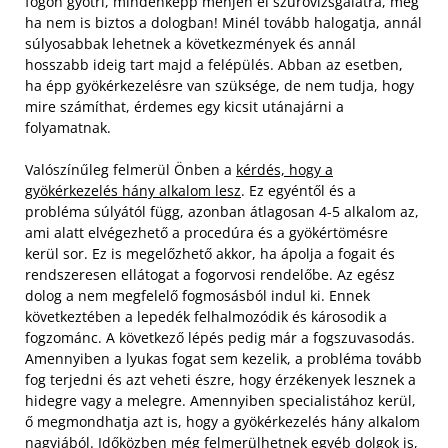
fogon gyötri, mindenképp menjen el szűrővizsgálatra, még
ha nem is biztos a dologban! Minél tovább halogatja, annál
súlyosabbak lehetnek a következmények és annál
hosszabb ideig tart majd a felépülés. Abban az esetben,
ha épp gyökérkezelésre van szüksége, de nem tudja, hogy
mire számíthat, érdemes egy kicsit utánajárni a
folyamatnak.
Valószínűleg felmerül Önben a
kérdés, hogy a
gyökérkezelés hány alkalom lesz
. Ez egyéntől és a
probléma súlyától függ, azonban átlagosan 4-5 alkalom az,
ami alatt elvégezhető a procedúra és a gyökértömésre
kerül sor. Ez is megelőzhető akkor, ha ápolja a fogait és
rendszeresen ellátogat a fogorvosi rendelőbe. Az egész
dolog a nem megfelelő fogmosásból indul ki. Ennek
következtében a lepedék felhalmozódik és károsodik a
fogzománc. A következő lépés pedig már a fogszuvasodás.
Amennyiben a lyukas fogat sem kezelik, a probléma tovább
fog terjedni és azt veheti észre, hogy érzékenyek lesznek a
hidegre vagy a melegre. Amennyiben specialistához kerül,
ő megmondhatja azt is, hogy a gyökérkezelés hány alkalom
nagyjából. Időközben még felmerülhetnek egyéb dolgok is,