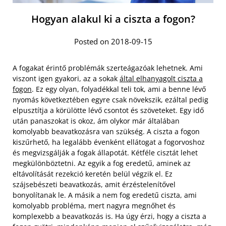
Hogyan alakul ki a ciszta a fogon?
Posted on 2018-09-15
A fogakat érintő problémák szerteágazóak lehetnek. Ami
viszont igen gyakori, az a sokak
által elhanyagolt ciszta a
fogon
. Ez egy olyan, folyadékkal teli tok, ami a benne lévő
nyomás következtében egyre csak növekszik, ezáltal pedig
elpusztítja a körülötte lévő csontot és szöveteket. Egy idő
után panaszokat is okoz, ám olykor már általában
komolyabb beavatkozásra van szükség. A ciszta a fogon
kiszűrhető, ha legalább évenként ellátogat a fogorvoshoz
és megvizsgálják a fogak állapotát. Kétféle cisztát lehet
megkülönböztetni. Az egyik a fog eredetű, aminek az
eltávolítását rezekció keretén belül végzik el. Ez
szájsebészeti beavatkozás, amit érzéstelenítővel
bonyolítanak le. A másik a nem fog eredetű ciszta, ami
komolyabb probléma, mert nagyra megnőhet és
komplexebb a beavatkozás is. Ha úgy érzi, hogy a ciszta a