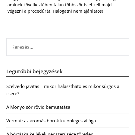
aminek következtében talán többször is el kell majd
végezni a procedúrát. Halogatni nem ajánlatos!
KERESÉS:
Legutóbbi bejegyzések
Szélvédő javítás – mikor halasztható és mikor sürgős a
csere?
A Monyo sör rövid bemutatása
Vermut: az aromás borok különleges világa
A bőrtáska kellékek népszerűsége töretlen