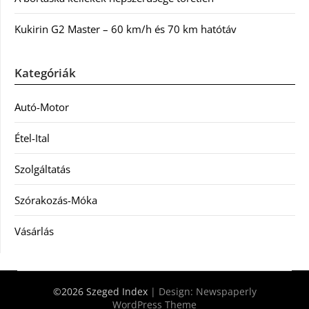
Kukirin G2 Master – 60 km/h és 70 km hatótáv
Kategóriák
Autó-Motor
Étel-Ital
Szolgáltatás
Szórakozás-Móka
Vásárlás
©2026 Szeged Index
| Design:
Newspaperly
WordPress Theme