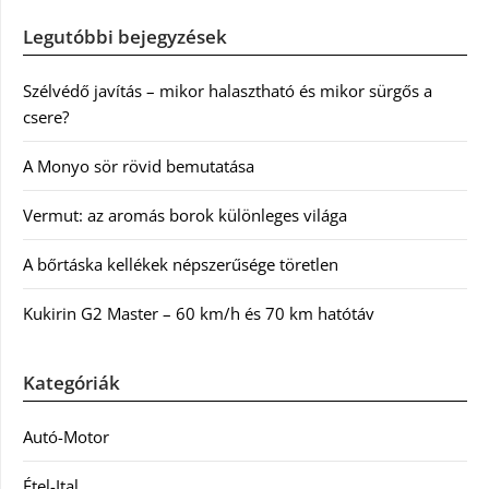
Legutóbbi bejegyzések
Szélvédő javítás – mikor halasztható és mikor sürgős a
csere?
A Monyo sör rövid bemutatása
Vermut: az aromás borok különleges világa
A bőrtáska kellékek népszerűsége töretlen
Kukirin G2 Master – 60 km/h és 70 km hatótáv
Kategóriák
Autó-Motor
Étel-Ital