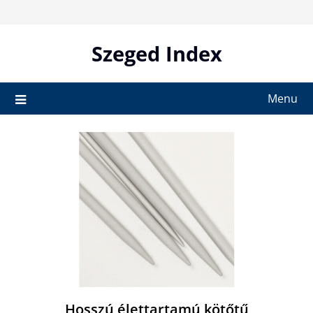
Skip
to
content
Szeged Index
Menu
Hosszú élettartamú kötőtű