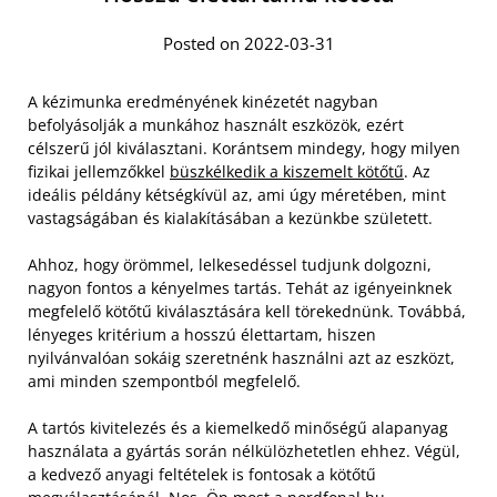
Posted on 2022-03-31
A kézimunka eredményének kinézetét nagyban
befolyásolják a munkához használt eszközök, ezért
célszerű jól kiválasztani. Korántsem mindegy, hogy milyen
fizikai jellemzőkkel
büszkélkedik a kiszemelt kötőtű
. Az
ideális példány kétségkívül az, ami úgy méretében, mint
vastagságában és kialakításában a kezünkbe született.
Ahhoz, hogy örömmel, lelkesedéssel tudjunk dolgozni,
nagyon fontos a kényelmes tartás. Tehát az igényeinknek
megfelelő kötőtű kiválasztására kell törekednünk. Továbbá,
lényeges kritérium a hosszú élettartam, hiszen
nyilvánvalóan sokáig szeretnénk használni azt az eszközt,
ami minden szempontból megfelelő.
A tartós kivitelezés és a kiemelkedő minőségű alapanyag
használata a gyártás során nélkülözhetetlen ehhez. Végül,
a kedvező anyagi feltételek is fontosak a kötőtű