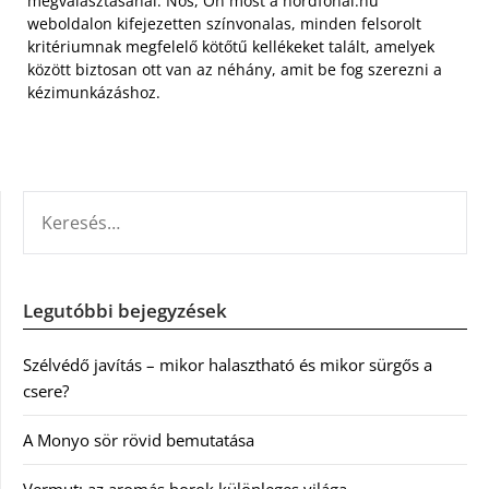
megválasztásánál. Nos, Ön most a nordfonal.hu
weboldalon kifejezetten színvonalas, minden felsorolt
kritériumnak megfelelő kötőtű kellékeket talált, amelyek
között biztosan ott van az néhány, amit be fog szerezni a
kézimunkázáshoz.
KERESÉS:
Legutóbbi bejegyzések
Szélvédő javítás – mikor halasztható és mikor sürgős a
csere?
A Monyo sör rövid bemutatása
Vermut: az aromás borok különleges világa