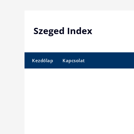
Skip
to
content
Szeged Index
Kezdőlap
Kapcsolat