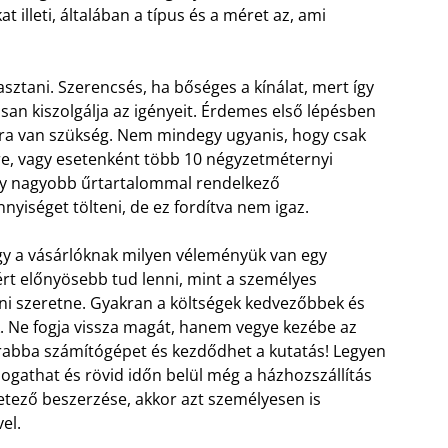
illeti, általában a típus és a méret az, ami
sztani. Szerencsés, ha bőséges a kínálat, mert így
lisan kiszolgálja az igényeit. Érdemes első lépésben
ra van szükség. Nem mindegy ugyanis, hogy csak
e, vagy esetenként több 10 négyzetméternyi
 egy nagyobb űrtartalommal rendelkező
séget tölteni, de ez fordítva nem igaz.
ogy a vásárlóknak milyen véleményük van egy
zért előnyösebb tud lenni, mint a személyes
olni szeretne. Gyakran a költségek kedvezőbbek és
k. Ne fogja vissza magát, hanem vegye kezébe az
rabba számítógépet és kezdődhet a kutatás! Legyen
gathat és rövid időn belül még a házhozszállítás
etező beszerzése, akkor azt személyesen is
el.