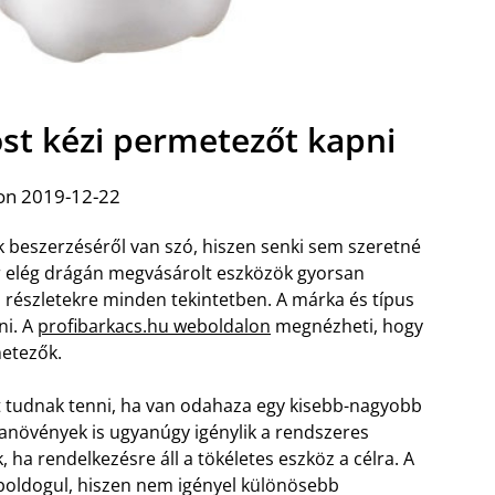
ost kézi permetezőt kapni
on 2019-12-22
 beszerzéséről van szó, hiszen senki sem szeretné
r elég drágán megvásárolt eszközök gyorsan
részletekre minden tekintetben. A márka és típus
ni. A
profibarkacs.hu weboldalon
megnézheti, hogy
metezők.
ot tudnak tenni, ha van odahaza egy kisebb-nagyobb
banövények is ugyanúgy igénylik a rendszeres
 ha rendelkezésre áll a tökéletes eszköz a célra. A
lboldogul, hiszen nem igényel különösebb