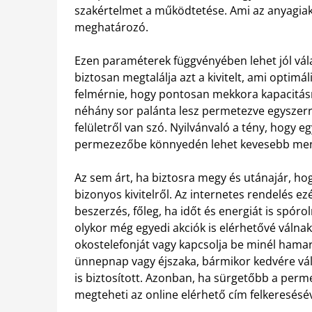
szakértelmet a működtetése. Ami az anyagiakat 
meghatározó.
Ezen paraméterek függvényében lehet jól vála
biztosan megtalálja azt a kivitelt, ami optimá
felmérnie, hogy pontosan mekkora kapacitás
néhány sor palánta lesz permetezve egyszerr
felületről van szó. Nyilvánvaló a tény, hogy
permezezőbe könnyedén lehet kevesebb mennyi
Az sem árt, ha biztosra megy és utánajár, h
bizonyos kivitelről. Az internetes rendelés e
beszerzés, főleg, ha időt és energiát is spór
olykor még egyedi akciók is elérhetővé válna
okostelefonját vagy kapcsolja be minél hama
ünnepnap vagy éjszaka, bármikor kedvére válo
is biztosított. Azonban, ha sürgetőbb a perm
megteheti az online elérhető cím felkeresésév