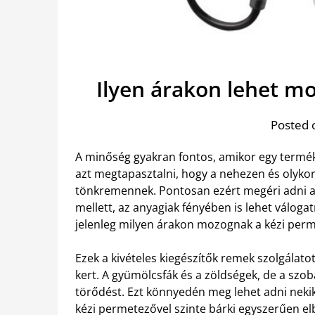
Ilyen árakon lehet m
Posted 
A minőség gyakran fontos, amikor egy termék
azt megtapasztalni, hogy a nehezen és olyko
tönkremennek. Pontosan ezért megéri adni a 
mellett, az anyagiak fényében is lehet válogat
jelenleg milyen árakon mozognak a kézi per
Ezek a kivételes kiegészítők remek szolgálat
kert. A gyümölcsfák és a zöldségek, de a szo
törődést. Ezt könnyedén meg lehet adni nekik,
kézi permetezővel szinte bárki egyszerűen e