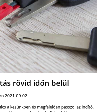
tás rövid időn belül
on 2021-09-02
ulcs a kezünkben és megfelelően passzol az indító,