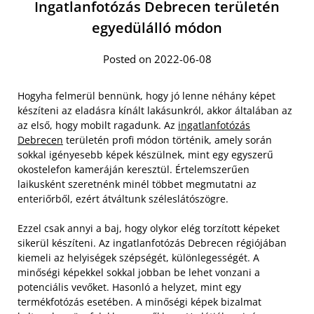
Ingatlanfotózás Debrecen területén
egyedülálló módon
Posted on 2022-06-08
Hogyha felmerül bennünk, hogy jó lenne néhány képet
készíteni az eladásra kínált lakásunkról, akkor általában az
az első, hogy mobilt ragadunk. Az
ingatlanfotózás
Debrecen
területén profi módon történik, amely során
sokkal igényesebb képek készülnek, mint egy egyszerű
okostelefon kameráján keresztül. Értelemszerűen
laikusként szeretnénk minél többet megmutatni az
enteriőrből, ezért átváltunk széleslátószögre.
Ezzel csak annyi a baj, hogy olykor elég torzított képeket
sikerül készíteni. Az ingatlanfotózás Debrecen régiójában
kiemeli az helyiségek szépségét, különlegességét. A
minőségi képekkel sokkal jobban be lehet vonzani a
potenciális vevőket. Hasonló a helyzet, mint egy
termékfotózás esetében. A minőségi képek bizalmat