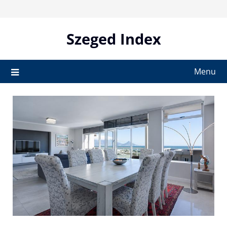
Skip
to
content
Szeged Index
Menu