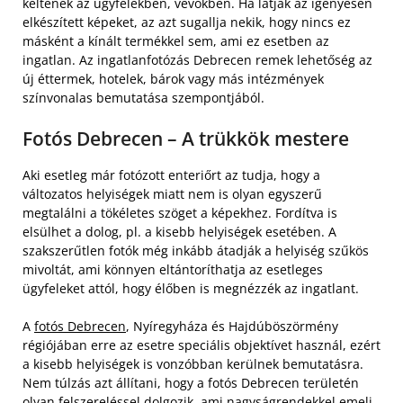
keltenek az ügyfelekben, vevőkben. Ha látják az igényesen
elkészített képeket, az azt sugallja nekik, hogy nincs ez
másként a kínált termékkel sem, ami ez esetben az
ingatlan. Az ingatlanfotózás Debrecen remek lehetőség az
új éttermek, hotelek, bárok vagy más intézmények
színvonalas bemutatása szempontjából.
Fotós Debrecen – A trükkök mestere
Aki esetleg már fotózott enteriőrt az tudja, hogy a
változatos helyiségek miatt nem is olyan egyszerű
megtalálni a tökéletes szöget a képekhez. Fordítva is
elsülhet a dolog, pl. a kisebb helyiségek esetében. A
szakszerűtlen fotók még inkább átadják a helyiség szűkös
mivoltát, ami könnyen eltántoríthatja az esetleges
ügyfeleket attól, hogy élőben is megnézzék az ingatlant.
A
fotós Debrecen
, Nyíregyháza és Hajdúböszörmény
régiójában erre az esetre speciális objektívet használ, ezért
a kisebb helyiségek is vonzóbban kerülnek bemutatásra.
Nem túlzás azt állítani, hogy a fotós Debrecen területén
olyan felszereléssel dolgozik, ami nagyságrendekkel emeli