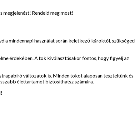
és megjelenést! Rendeld meg most!
óvd a mindennapi használat során keletkező károktól, szükséged
lme érdekében. A tok kiválasztásakor fontos, hogy figyelj az
 strapabíró változatok is. Minden tokot alaposan teszteltünk és
osszabb élettartamot biztosíthatsz számára.
!