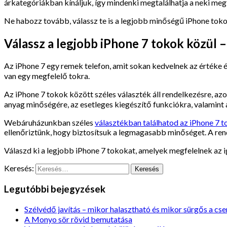
árkategóriákban kínáljuk, így mindenki megtalálhatja a neki meg
Ne habozz tovább, válassz te is a legjobb minőségű iPhone tok
Válassz a legjobb iPhone 7 tokok közül
Az iPhone 7 egy remek telefon, amit sokan kedvelnek az értéke 
van egy megfelelő tokra.
Az iPhone 7 tokok között széles választék áll rendelkezésre, az
anyag minőségére, az esetleges kiegészítő funkciókra, valamint a
Webáruházunkban széles
választékban találhatod az iPhone 7 
ellenőriztünk, hogy biztosítsuk a legmagasabb minőséget. A re
Válaszd ki a legjobb iPhone 7 tokokat, amelyek megfelelnek az
Keresés:
Legutóbbi bejegyzések
Szélvédő javítás – mikor halasztható és mikor sürgős a cse
A Monyo sör rövid bemutatása