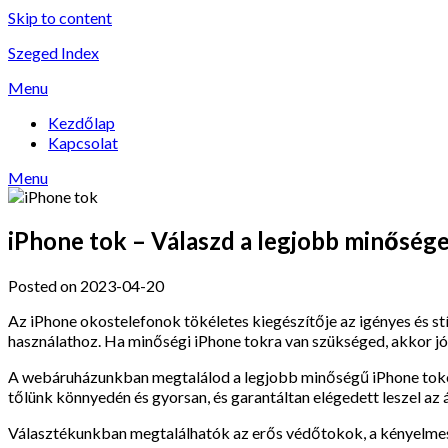
Skip to content
Szeged Index
Menu
Kezdőlap
Kapcsolat
Menu
iPhone tok – Válaszd a legjobb minősége
Posted on 2023-04-20
Az iPhone okostelefonok tökéletes kiegészítője az igényes és st
használathoz. Ha minőségi iPhone tokra van szükséged, akkor jó 
A webáruházunkban megtalálod a legjobb minőségű iPhone tokokat
tőlünk könnyedén és gyorsan, és garantáltan elégedett leszel az 
Választékunkban megtalálhatók az erős védőtokok, a kényelmesen