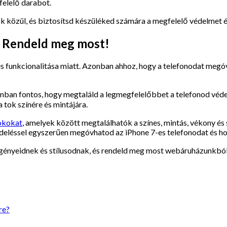
felelő darabot.
ok közül, és biztosítsd készüléked számára a megfelelő védelmet 
 – Rendeld meg most!
és funkcionalitása miatt. Azonban ahhoz, hogy a telefonodat meg
onban fontos, hogy megtaláld a legmegfelelőbbet a telefonod véde
 tok színére és mintájára.
tokokat
, amelyek között megtalálhatók a színes, mintás, vékony és
ndeléssel egyszerűen megóvhatod az iPhone 7-es telefonodat és h
 igényeidnek és stílusodnak, és rendeld meg most webáruházunkból
re?