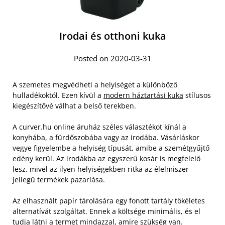
Irodai és otthoni kuka
Posted on 2020-03-31
A szemetes megvédheti a helyiséget a különböző
hulladékoktól. Ezen kívül a
modern háztartási kuka
stílusos
kiegészítővé válhat a belső terekben.
A curver.hu online áruház széles választékot kínál a
konyhába, a fürdőszobába vagy az irodába. Vásárláskor
vegye figyelembe a helyiség típusát, amibe a szemétgyűjtő
edény kerül. Az irodákba az egyszerű kosár is megfelelő
lesz, mivel az ilyen helyiségekben ritka az élelmiszer
jellegű termékek pazarlása.
Az elhasznált papír tárolására egy fonott tartály tökéletes
alternatívát szolgáltat. Ennek a költsége minimális, és el
tudja látni a termet mindazzal, amire szükség van.