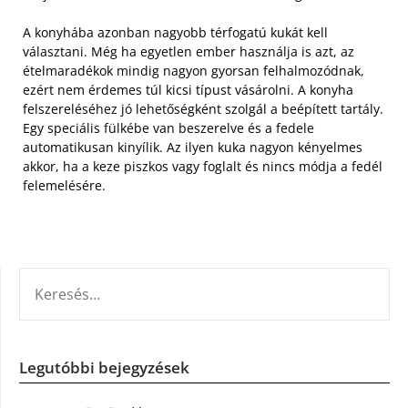
A konyhába azonban nagyobb térfogatú kukát kell
választani. Még ha egyetlen ember használja is azt, az
ételmaradékok mindig nagyon gyorsan felhalmozódnak,
ezért nem érdemes túl kicsi típust vásárolni. A konyha
felszereléséhez jó lehetőségként szolgál a beépített tartály.
Egy speciális fülkébe van beszerelve és a fedele
automatikusan kinyílik. Az ilyen kuka nagyon kényelmes
akkor, ha a keze piszkos vagy foglalt és nincs módja a fedél
felemelésére.
KERESÉS:
Legutóbbi bejegyzések