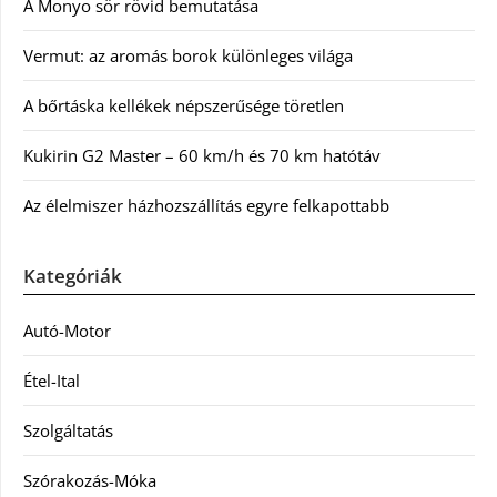
A Monyo sör rövid bemutatása
Vermut: az aromás borok különleges világa
A bőrtáska kellékek népszerűsége töretlen
Kukirin G2 Master – 60 km/h és 70 km hatótáv
Az élelmiszer házhozszállítás egyre felkapottabb
Kategóriák
Autó-Motor
Étel-Ital
Szolgáltatás
Szórakozás-Móka