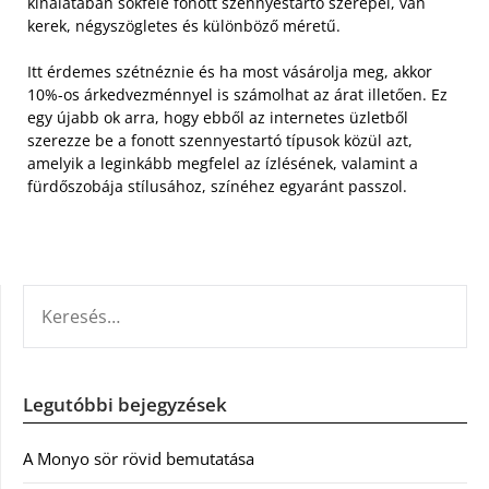
kínálatában sokféle fonott szennyestartó szerepel, van
kerek, négyszögletes és különböző méretű.
Itt érdemes szétnéznie és ha most vásárolja meg, akkor
10%-os árkedvezménnyel is számolhat az árat illetően. Ez
egy újabb ok arra, hogy ebből az internetes üzletből
szerezze be a fonott szennyestartó típusok közül azt,
amelyik a leginkább megfelel az ízlésének, valamint a
fürdőszobája stílusához, színéhez egyaránt passzol.
KERESÉS:
Legutóbbi bejegyzések
A Monyo sör rövid bemutatása