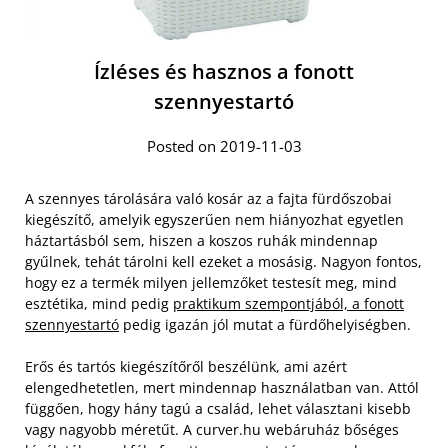
Ízléses és hasznos a fonott
szennyestartó
Posted on 2019-11-03
A szennyes tárolására való kosár az a fajta fürdőszobai
kiegészítő, amelyik egyszerűen nem hiányozhat egyetlen
háztartásból sem, hiszen a koszos ruhák mindennap
gyűlnek, tehát tárolni kell ezeket a mosásig. Nagyon fontos,
hogy ez a termék milyen jellemzőket testesít meg, mind
esztétika, mind pedig
praktikum szempontjából, a fonott
szennyestartó
pedig igazán jól mutat a fürdőhelyiségben.
Erős és tartós kiegészítőről beszélünk, ami azért
elengedhetetlen, mert mindennap használatban van. Attól
függően, hogy hány tagú a család, lehet választani kisebb
vagy nagyobb méretűt. A curver.hu webáruház bőséges