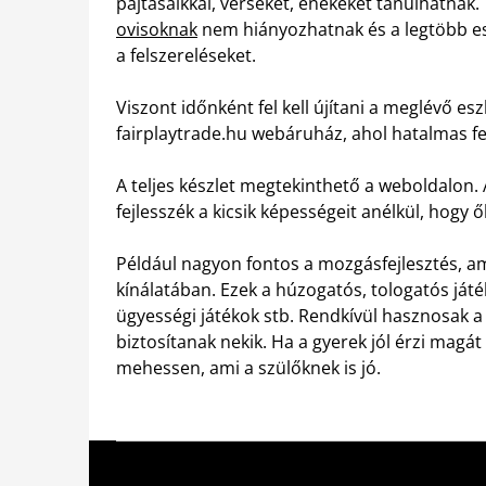
pajtásaikkal, verseket, énekeket tanulhatnak
ovisoknak
nem hiányozhatnak és a legtöbb ese
a felszereléseket.
Viszont időnként fel kell újítani a meglévő es
fairplaytrade.hu webáruház, ahol hatalmas fe
A teljes készlet megtekinthető a weboldalon. 
fejlesszék a kicsik képességeit anélkül, hogy 
Például nagyon fontos a mozgásfejlesztés, 
kínálatában. Ezek a húzogatós, tologatós játé
ügyességi játékok stb. Rendkívül hasznosak a
biztosítanak nekik. Ha a gyerek jól érzi magát
mehessen, ami a szülőknek is jó.