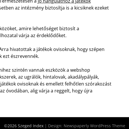
. Természetesen a
jó hangulathoz a játékok
tben az intézmény biztosítja is a kicsiknek ezeket
zközöket, amire lehetőséget biztosít a
lhozatal várja az érdeklődőket.
Arra hivatottak a játékok ovisoknak, hogy szépen
ők ezt észrevennék.
amihez szintén vannak eszközök a webshop
kszerek, az ugrálók, hintalovak, akadálypályák,
 játékok ovisoknak és emellett felhőtlen szórakozást
 az óvodában, alig várja a reggelt, hogy újra
©2026 Szeged Index
| Design:
Newspaperly WordPress Theme