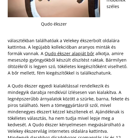
széles
Qudo ékszer
választékban találhatóak a Velekey ékszerbolt oldalára
kattintva. A legújabb kollekcióban aranyos minták és
formák vannak. A
Qudo ékszer alapját bőr
alkotja, amire
meseszép gyöngyökből készült díszítést raktak. Bármilyen
öltözékről is legyen szó, tökéletes kiegészítőként viselhető.
A bőr mellett, fém kiegészítőkkel is találkozhatunk.
A Qudo ékszer egyedi kialakítással rendelkezik és
mindegyik darabja rendkívül ízlésesen van kialakítva. A
legnépszerűbb árnyalatok között a szürke, barna, fekete és
piros található. Nem a tömeggyártásról szól, mivel
mindenegyes ékszert kézzel készítenek el. Ajándéknak is
tökéletes választás, ha nem tudja mivel lepje meg a
kedvesét. A Qudo ékszer kényelmesen megvásárolható a
Velekey ékszervilág internetes oldalára kattintva.
Mindegyik darabhoz díszdobozos csomagolás jár és 12