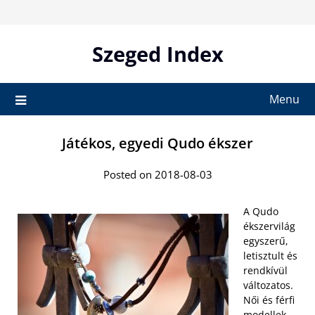
Skip
to
content
Szeged Index
Menu
Játékos, egyedi Qudo ékszer
Posted on 2018-08-03
A Qudo
ékszervilág
egyszerű,
letisztult és
rendkívül
változatos.
Női és férfi
modellek