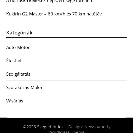
A bőrtáska kellékek népszerűsége töretlen
Kukirin G2 Master – 60 km/h és 70 km hatótáv
Kategóriák
Autó-Motor
Étel-Ital
Szolgáltatás
Szórakozás-Móka
Vásárlás
©2026 Szeged Index
| Design:
Newspaperly
WordPress Theme