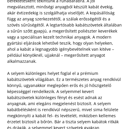
befektetésként tekintünk a ruhadarabra. A jól
megválasztott, minőségi anyagból készült kabát évekig,
akár évtizedekig is szolgálhatja viselőjét. A kopásállóság
függ az anyag szerkezetétől, a szálak erősségétől és a
szövés sűrűségétől. A legtartósabb kabátszövetek általában
a sűrűn szőtt gyapjú, a megerősített poliészter keverékek
vagy a speciálisan kezelt technikai anyagok. A modern
gyártási eljárások lehetővé teszik, hogy olyan helyeken,
ahol a kabát a legnagyobb igénybevételnek van kitéve –
például könyöknél, ujjaknál – megerősített anyagot
alkalmazzanak.
A selyem különleges helyet foglal el a prémium
kabátszövetek világában. Ez a természetes anyag rendkívül
könnyű, ugyanakkor meglepően erős és jó hőszigetelő
képességgel rendelkezik. A selyemmel kevert
kabátszövetek különleges fényt és esést adnak az
anyagnak, ami elegáns megjelenést biztosít. A selyem
kabátbélésként is rendkívül népszerű, mivel sima felülete
megkönnyíti a kabát fel- és levételét, miközben kellemes
érzetet biztosít a bőrön. Bár a tiszta selyem kabátok ritkák
és drágák, a selyemmel kevert szövetek gyakran