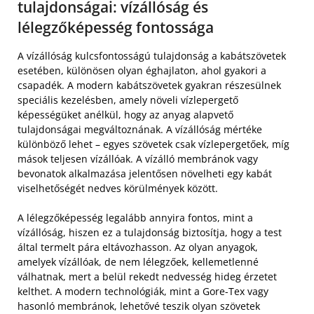
tulajdonságai: vízállóság és
lélegzőképesség fontossága
A vízállóság kulcsfontosságú tulajdonság a kabátszövetek
esetében, különösen olyan éghajlaton, ahol gyakori a
csapadék. A modern kabátszövetek gyakran részesülnek
speciális kezelésben, amely növeli vízlepergető
képességüket anélkül, hogy az anyag alapvető
tulajdonságai megváltoznának. A vízállóság mértéke
különböző lehet – egyes szövetek csak vízlepergetőek, míg
mások teljesen vízállóak. A vízálló membránok vagy
bevonatok alkalmazása jelentősen növelheti egy kabát
viselhetőségét nedves körülmények között.
A lélegzőképesség legalább annyira fontos, mint a
vízállóság, hiszen ez a tulajdonság biztosítja, hogy a test
által termelt pára eltávozhasson. Az olyan anyagok,
amelyek vízállóak, de nem lélegzőek, kellemetlenné
válhatnak, mert a belül rekedt nedvesség hideg érzetet
kelthet. A modern technológiák, mint a Gore-Tex vagy
hasonló membránok, lehetővé teszik olyan szövetek