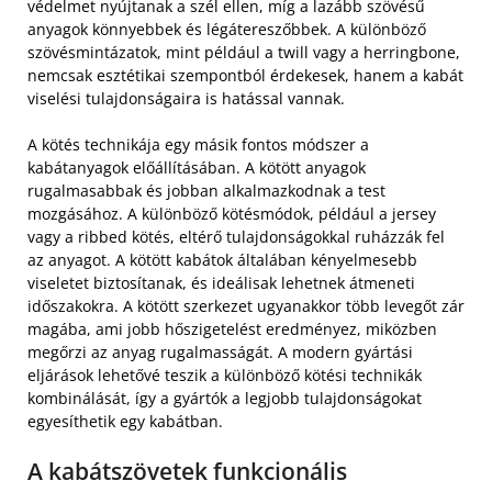
védelmet nyújtanak a szél ellen, míg a lazább szövésű
anyagok könnyebbek és légátereszőbbek. A különböző
szövésmintázatok, mint például a twill vagy a herringbone,
nemcsak esztétikai szempontból érdekesek, hanem a kabát
viselési tulajdonságaira is hatással vannak.
A kötés technikája egy másik fontos módszer a
kabátanyagok előállításában. A kötött anyagok
rugalmasabbak és jobban alkalmazkodnak a test
mozgásához. A különböző kötésmódok, például a jersey
vagy a ribbed kötés, eltérő tulajdonságokkal ruházzák fel
az anyagot. A kötött kabátok általában kényelmesebb
viseletet biztosítanak, és ideálisak lehetnek átmeneti
időszakokra. A kötött szerkezet ugyanakkor több levegőt zár
magába, ami jobb hőszigetelést eredményez, miközben
megőrzi az anyag rugalmasságát. A modern gyártási
eljárások lehetővé teszik a különböző kötési technikák
kombinálását, így a gyártók a legjobb tulajdonságokat
egyesíthetik egy kabátban.
A kabátszövetek funkcionális