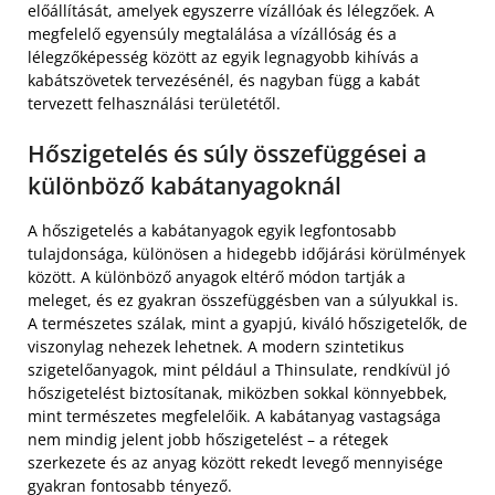
előállítását, amelyek egyszerre vízállóak és lélegzőek. A
megfelelő egyensúly megtalálása a vízállóság és a
lélegzőképesség között az egyik legnagyobb kihívás a
kabátszövetek tervezésénél, és nagyban függ a kabát
tervezett felhasználási területétől.
Hőszigetelés és súly összefüggései a
különböző kabátanyagoknál
A hőszigetelés a kabátanyagok egyik legfontosabb
tulajdonsága, különösen a hidegebb időjárási körülmények
között. A különböző anyagok eltérő módon tartják a
meleget, és ez gyakran összefüggésben van a súlyukkal is.
A természetes szálak, mint a gyapjú, kiváló hőszigetelők, de
viszonylag nehezek lehetnek. A modern szintetikus
szigetelőanyagok, mint például a Thinsulate, rendkívül jó
hőszigetelést biztosítanak, miközben sokkal könnyebbek,
mint természetes megfelelőik. A kabátanyag vastagsága
nem mindig jelent jobb hőszigetelést – a rétegek
szerkezete és az anyag között rekedt levegő mennyisége
gyakran fontosabb tényező.