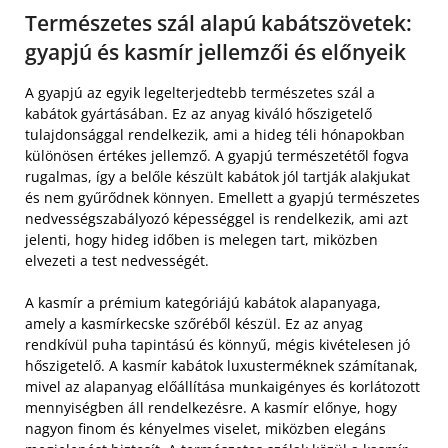
Természetes szál alapú kabátszövetek:
gyapjú és kasmír jellemzői és előnyeik
A gyapjú az egyik legelterjedtebb természetes szál a
kabátok gyártásában. Ez az anyag kiváló hőszigetelő
tulajdonsággal rendelkezik, ami a hideg téli hónapokban
különösen értékes jellemző. A gyapjú természetétől fogva
rugalmas, így a belőle készült kabátok jól tartják alakjukat
és nem gyűrődnek könnyen. Emellett a gyapjú természetes
nedvességszabályozó képességgel is rendelkezik, ami azt
jelenti, hogy hideg időben is melegen tart, miközben
elvezeti a test nedvességét.
A kasmír a prémium kategóriájú kabátok alapanyaga,
amely a kasmírkecske szőréből készül. Ez az anyag
rendkívül puha tapintású és könnyű, mégis kivételesen jó
hőszigetelő. A kasmír kabátok luxusterméknek számítanak,
mivel az alapanyag előállítása munkaigényes és korlátozott
mennyiségben áll rendelkezésre. A kasmír előnye, hogy
nagyon finom és kényelmes viselet, miközben elegáns