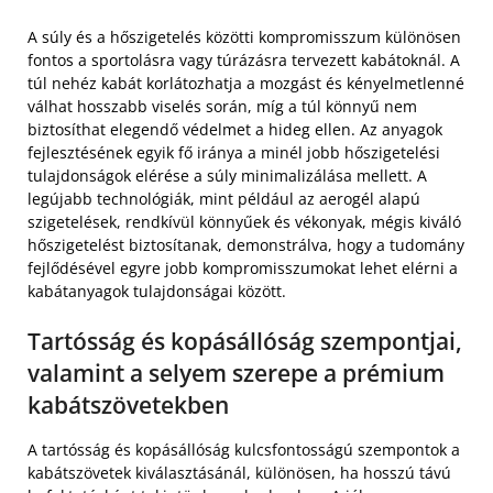
A súly és a hőszigetelés közötti kompromisszum különösen
fontos a sportolásra vagy túrázásra tervezett kabátoknál. A
túl nehéz kabát korlátozhatja a mozgást és kényelmetlenné
válhat hosszabb viselés során, míg a túl könnyű nem
biztosíthat elegendő védelmet a hideg ellen. Az anyagok
fejlesztésének egyik fő iránya a minél jobb hőszigetelési
tulajdonságok elérése a súly minimalizálása mellett. A
legújabb technológiák, mint például az aerogél alapú
szigetelések, rendkívül könnyűek és vékonyak, mégis kiváló
hőszigetelést biztosítanak, demonstrálva, hogy a tudomány
fejlődésével egyre jobb kompromisszumokat lehet elérni a
kabátanyagok tulajdonságai között.
Tartósság és kopásállóság szempontjai,
valamint a selyem szerepe a prémium
kabátszövetekben
A tartósság és kopásállóság kulcsfontosságú szempontok a
kabátszövetek kiválasztásánál, különösen, ha hosszú távú