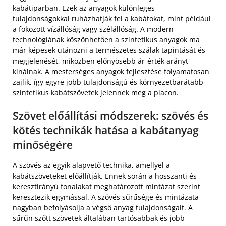
kabátiparban. Ezek az anyagok különleges
tulajdonságokkal ruházhatják fel a kabátokat, mint például
a fokozott vízállóság vagy szélállóság. A modern
technológiának köszönhetően a szintetikus anyagok ma
már képesek utánozni a természetes szálak tapintását és
megjelenését, miközben előnyösebb ár-érték arányt
kínálnak. A mesterséges anyagok fejlesztése folyamatosan
zajlik, így egyre jobb tulajdonságú és környezetbarátabb
szintetikus kabátszövetek jelennek meg a piacon.
Szövet előállítási módszerek: szövés és
kötés technikák hatása a kabátanyag
minőségére
A szövés az egyik alapvető technika, amellyel a
kabátszöveteket előállítják. Ennek során a hosszanti és
keresztirányú fonalakat meghatározott mintázat szerint
keresztezik egymással. A szövés sűrűsége és mintázata
nagyban befolyásolja a végső anyag tulajdonságait. A
sűrűn szőtt szövetek általában tartósabbak és jobb