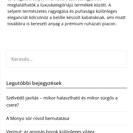
megtalálhatók a luxuskategóriájú termékek között. A
selyem természetes ragyogása és puhasága különleges
eleganciát kölcsönöz a belőle készült kabátoknak, ami miatt
továbbra is keresett anyag a prémium ruházati piacon.
KERESÉS:
Legutóbbi bejegyzések
Szélvédő javítás – mikor halasztható és mikor sürgős a
csere?
A Monyo sör rövid bemutatása
Vermut: az aromás borok különleges világa