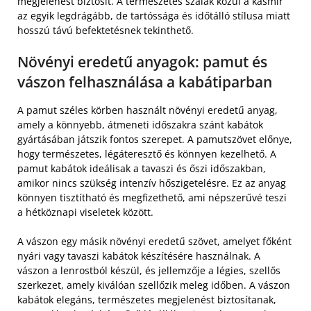
megjelenést biztosít. A természetes szálak közül a kasmír
az egyik legdrágább, de tartóssága és időtálló stílusa miatt
hosszú távú befektetésnek tekinthető.
Növényi eredetű anyagok: pamut és
vászon felhasználása a kabátiparban
A pamut széles körben használt növényi eredetű anyag,
amely a könnyebb, átmeneti időszakra szánt kabátok
gyártásában játszik fontos szerepet. A pamutszövet előnye,
hogy természetes, légáteresztő és könnyen kezelhető. A
pamut kabátok ideálisak a tavaszi és őszi időszakban,
amikor nincs szükség intenzív hőszigetelésre. Ez az anyag
könnyen tisztítható és megfizethető, ami népszerűvé teszi
a hétköznapi viseletek között.
A vászon egy másik növényi eredetű szövet, amelyet főként
nyári vagy tavaszi kabátok készítésére használnak. A
vászon a lenrostból készül, és jellemzője a légies, szellős
szerkezet, amely kiválóan szellőzik meleg időben. A vászon
kabátok elegáns, természetes megjelenést biztosítanak,