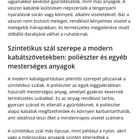
ugyanakkor kevésbé gyűrődésállók, mint más anyagok. A
vászon kabátok különösen népszerűek a tengerparti
nyaralások során vagy könnyed, alkalmi viseleteknél. Bár a
vászon nem biztosít meleget, rendkívül kényelmes viselet a
melegebb hónapokban, és természetes megjelenése miatt
időtálló darabjává válhat a ruhatárnak.
Szintetikus szál szerepe a modern
kabátszövetekben: poliészter és egyéb
mesterséges anyagok
A modern kabátgyártásban jelentős szerepet játszanak a
szintetikus szálak. A poliészter az egyik leggyakrabban
használt mesterséges anyag, amelyet gyakran kevernek
természetes szálakkal. Ez az anyag rendkívül tartós,
gyorsan szárad és ellenáll a gyűrődésnek. A poliészter
alapú kabátok megfizethetőek és könnyen karbantarthatók,
ami ideálissá teszi őket a mindennapos viselet számára.
A szintetikus szál más típusai, mint például a nylon, akril
vagy a mikroszálas anyagok szintén elterjedtek a