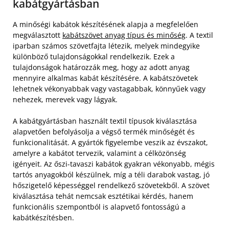
kabátgyártásban
A minőségi kabátok készítésének alapja a megfelelően
megválasztott
kabátszövet anyag típus és minőség
. A textil
iparban számos szövetfajta létezik, melyek mindegyike
különböző tulajdonságokkal rendelkezik. Ezek a
tulajdonságok határozzák meg, hogy az adott anyag
mennyire alkalmas kabát készítésére. A kabátszövetek
lehetnek vékonyabbak vagy vastagabbak, könnyűek vagy
nehezek, merevek vagy lágyak.
A kabátgyártásban használt textil típusok kiválasztása
alapvetően befolyásolja a végső termék minőségét és
funkcionalitását. A gyártók figyelembe veszik az évszakot,
amelyre a kabátot tervezik, valamint a célközönség
igényeit. Az őszi-tavaszi kabátok gyakran vékonyabb, mégis
tartós anyagokból készülnek, míg a téli darabok vastag, jó
hőszigetelő képességgel rendelkező szövetekből. A szövet
kiválasztása tehát nemcsak esztétikai kérdés, hanem
funkcionális szempontból is alapvető fontosságú a
kabátkészítésben.