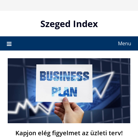
Skip
to
content
Szeged Index
Menu
Kapjon elég figyelmet az üzleti terv!