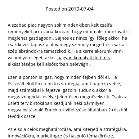
Posted on 2019-07-04
A szabad piac nagyon sok mindenkiben kelt csalfa
reményeket arra vonatkozóan, hogy minimális munkával is
meglehet gazdagodni. Sajnos ez nincs így, főleg akkor, ha
csak kevés tapasztalat van egy személy mögött és csak a
szép ábrándokra támaszkodik. Ha sikerre akarunk vinni
valamilyen céget, akkor
nagyon komoly üzleti terv
elkészítésébe kell elsősorban belevágni.
Ezen a ponton is igaz, hogy minden fejben dől el. Ha
összeáll előttünk a biztos stratégia, amit papírra vetve,
majd számokkal kifejezve igazolni tudunk, akkor a
meggazdagodás esélye jelentősen megnövekszik. Csak az
üzleti terv birtokában kezdjünk neki bármilyen
megvalósításnak! Ennek a kivitelezése általában 2 részből
tevődik össze.
Az első a célok meghatározása, ami kiterjed a stratégiára,
innovációkra, marketingre és hasonló témakörökre,