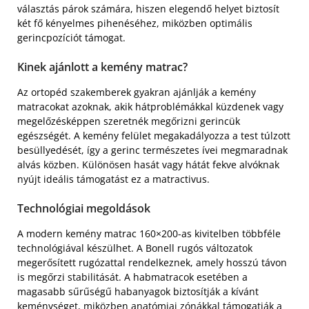
választás párok számára, hiszen elegendő helyet biztosít
két fő kényelmes pihenéséhez, miközben optimális
gerincpozíciót támogat.
Kinek ajánlott a kemény matrac?
Az ortopéd szakemberek gyakran ajánlják a kemény
matracokat azoknak, akik hátproblémákkal küzdenek vagy
megelőzésképpen szeretnék megőrizni gerincük
egészségét. A kemény felület megakadályozza a test túlzott
besüllyedését, így a gerinc természetes ívei megmaradnak
alvás közben. Különösen hasát vagy hátát fekve alvóknak
nyújt ideális támogatást ez a matractivus.
Technológiai megoldások
A modern kemény matrac 160×200-as kivitelben többféle
technológiával készülhet. A Bonell rugós változatok
megerősített rugózattal rendelkeznek, amely hosszú távon
is megőrzi stabilitását. A habmatracok esetében a
magasabb sűrűségű habanyagok biztosítják a kívánt
keménységet, miközben anatómiai zónákkal támogatják a