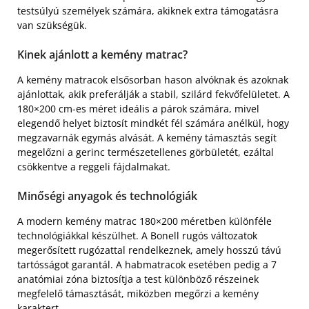
testsúlyú személyek számára, akiknek extra támogatásra
van szükségük.
Kinek ajánlott a kemény matrac?
A kemény matracok elsősorban hason alvóknak és azoknak
ajánlottak, akik preferálják a stabil, szilárd fekvőfelületet. A
180×200 cm-es méret ideális a párok számára, mivel
elegendő helyet biztosít mindkét fél számára anélkül, hogy
megzavarnák egymás alvását. A kemény támasztás segít
megelőzni a gerinc természetellenes görbületét, ezáltal
csökkentve a reggeli fájdalmakat.
Minőségi anyagok és technológiák
A modern kemény matrac 180×200 méretben különféle
technológiákkal készülhet. A Bonell rugós változatok
megerősített rugózattal rendelkeznek, amely hosszú távú
tartósságot garantál. A habmatracok esetében pedig a 7
anatómiai zóna biztosítja a test különböző részeinek
megfelelő támasztását, miközben megőrzi a kemény
karaktert.