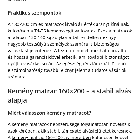
Praktikus szempontok
A 180×200 cm-es matracok kiváló ár-érték arányt kínálnak,
különösen a T4-T5 keménységű változatok. Ezek a matracok
általában 130-160 kg súlykorláttal rendelkeznek, így
nagyobb testsúlyú személyek számára is biztonságos
választást jelentenek. A legtöbb modell mosható huzattal
és hosszú garanciaidővel érkezik, ami további biztonságot
nyújt a vásárlás során. Az egészségpénztáraknál történő
elszámolhatóság további előnyt jelent a tudatos vásárlók
számára.
Kemény matrac 160×200 – a stabil alvás
alapja
Miért válasszon kemény matracot?
A kemény matracok népszerűsége folyamatosan növekszik
azok körében, akik stabil, támogató alvásfelületet keresnek.
A
kemény matrac 160×200-as méretben
különösen kedvelt