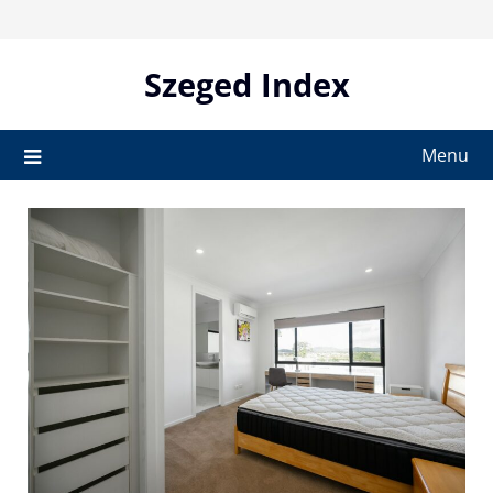
Skip
to
content
Szeged Index
Menu