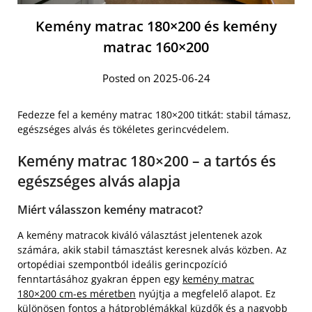
Kemény matrac 180×200 és kemény
matrac 160×200
Posted on 2025-06-24
Fedezze fel a kemény matrac 180×200 titkát: stabil támasz,
egészséges alvás és tökéletes gerincvédelem.
Kemény matrac 180×200 – a tartós és
egészséges alvás alapja
Miért válasszon kemény matracot?
A kemény matracok kiváló választást jelentenek azok
számára, akik stabil támasztást keresnek alvás közben. Az
ortopédiai szempontból ideális gerincpozíció
fenntartásához gyakran éppen egy
kemény matrac
180×200 cm-es méretben
nyújtja a megfelelő alapot. Ez
különösen fontos a hátproblémákkal küzdők és a nagyobb