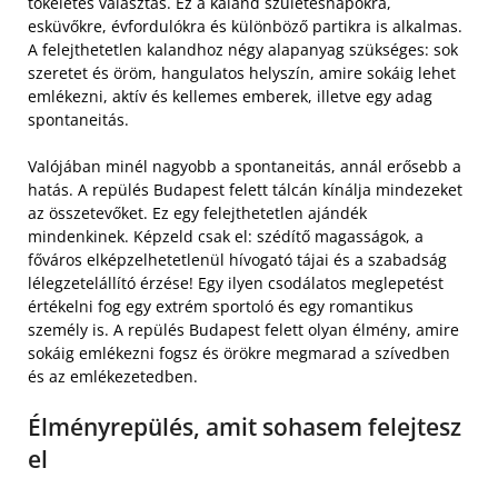
tökéletes választás. Ez a kaland születésnapokra,
esküvőkre, évfordulókra és különböző partikra is alkalmas.
A felejthetetlen kalandhoz négy alapanyag szükséges: sok
szeretet és öröm, hangulatos helyszín, amire sokáig lehet
emlékezni, aktív és kellemes emberek, illetve egy adag
spontaneitás.
Valójában minél nagyobb a spontaneitás, annál erősebb a
hatás. A repülés Budapest felett tálcán kínálja mindezeket
az összetevőket. Ez egy felejthetetlen ajándék
mindenkinek. Képzeld csak el: szédítő magasságok, a
főváros elképzelhetetlenül hívogató tájai és a szabadság
lélegzetelállító érzése! Egy ilyen csodálatos meglepetést
értékelni fog egy extrém sportoló és egy romantikus
személy is. A repülés Budapest felett olyan élmény, amire
sokáig emlékezni fogsz és örökre megmarad a szívedben
és az emlékezetedben.
Élményrepülés, amit sohasem felejtesz
el