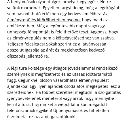
A benyomások olyan dolgok, amelyek egy egész életre
velünk maradnak. Egyetlen tárgyi dolog, még a legdrágább
sem hasonlítható értékben egy kedves emlékhez. Az
élményrepülés kitörölhetetlen nyomot
hagy majd az
emlékezetben. Még a legfontosabb napot vagy egy
ünnepség fénypontját is felejthetővé teszi. Aggódsz, hogy
az élményrepülés nem a költségvetésedhez van szabva.
Teljesen felesleges! Sokak szerint ez a látványosság
abszolút igazolja az árát és meglehetősen kedvező
díjszabás jellemző rá.
A légi túra költsége egy átlagos jövedelemmel rendelkező
személynek is megfizethető és az utazás időtartamától
függ. Cégünknél olcsón vásárolhatsz élményrepülést
ajándékba. Egy ilyen ajándék csodálatos meglepetés lesz a
szeretteidnek. Ha többet szeretnél megtudni a szolgáltatás
igénybevételének menetéről vagy arról, hogy mennyibe
kerül a túra, hívj minket a weboldalunkon megadott
telefonszámok egyikén! Új benyomások és hihetetlen
érzelmek – ez az, amit garantálunk!