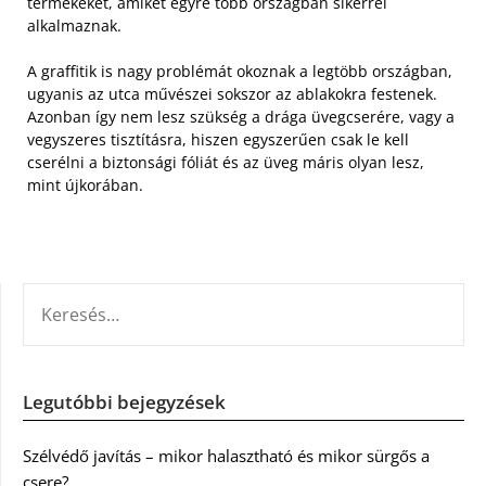
termékeket, amiket egyre több országban sikerrel
alkalmaznak.
A graffitik is nagy problémát okoznak a legtöbb országban,
ugyanis az utca művészei sokszor az ablakokra festenek.
Azonban így nem lesz szükség a drága üvegcserére, vagy a
vegyszeres tisztításra, hiszen egyszerűen csak le kell
cserélni a biztonsági fóliát és az üveg máris olyan lesz,
mint újkorában.
KERESÉS:
Legutóbbi bejegyzések
Szélvédő javítás – mikor halasztható és mikor sürgős a
csere?