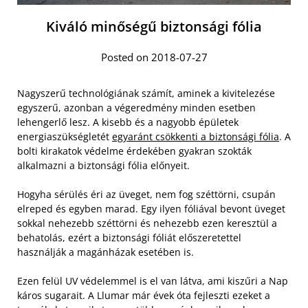
Kiváló minőségű biztonsági fólia
Posted on 2018-07-27
Nagyszerű technológiának számít, aminek a kivitelezése
egyszerű, azonban a végeredmény minden esetben
lehengerlő lesz. A kisebb és a nagyobb épületek
energiaszükségletét
egyaránt csökkenti a biztonsági fólia
. A
bolti kirakatok védelme érdekében gyakran szokták
alkalmazni a biztonsági fólia előnyeit.
Hogyha sérülés éri az üveget, nem fog széttörni, csupán
elreped és egyben marad. Egy ilyen fóliával bevont üveget
sokkal nehezebb széttörni és nehezebb ezen keresztül a
behatolás, ezért a biztonsági fóliát előszeretettel
használják a magánházak esetében is.
Ezen felül UV védelemmel is el van látva, ami kiszűri a Nap
káros sugarait. A Llumar már évek óta fejleszti ezeket a