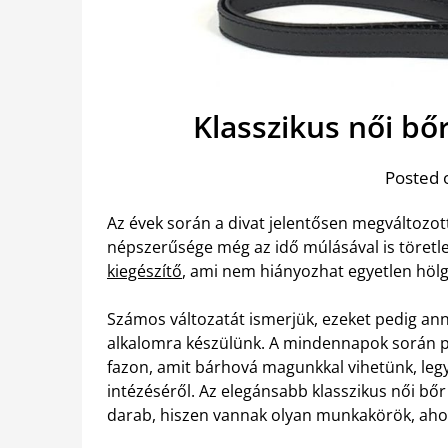
Klasszikus női bő
Posted 
Az évek során a divat jelentősen megváltozo
népszerűsége még az idő múlásával is töretl
kiegészítő
, ami nem hiányozhat egyetlen hölg
Számos változatát ismerjük, ezeket pedig an
alkalomra készülünk. A mindennapok során pr
fazon, amit bárhová magunkkal vihetünk, leg
intézéséről.
Az elegánsabb klasszikus női bő
darab, hiszen vannak olyan munkakörök, ahol 