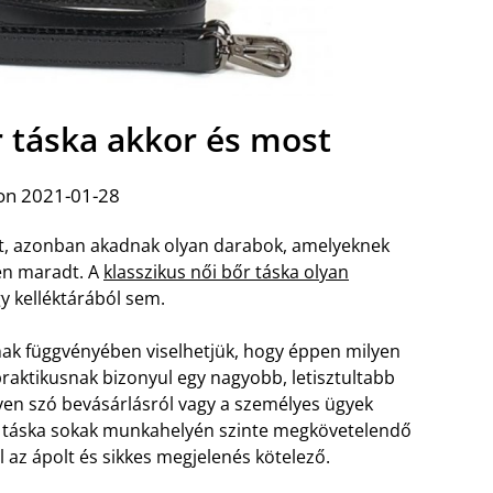
r táska akkor és most
on 2021-01-28
tt, azonban akadnak olyan darabok, amelyeknek
en maradt. A
klasszikus női bőr táska olyan
y kelléktárából sem.
nak függvényében viselhetjük, hogy éppen milyen
aktikusnak bizonyul egy nagyobb, letisztultabb
yen szó bevásárlásról vagy a személyes ügyek
r táska sokak munkahelyén szinte megkövetelendő
az ápolt és sikkes megjelenés kötelező.