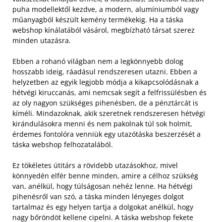
puha modellektől kezdve, a modern, alumíniumból vagy
műanyagból készült kemény termékekig. Ha a táska
webshop kínálatából vásárol, megbízható társat szerez
minden utazásra.
Ebben a rohanó világban nem a legkönnyebb dolog
hosszabb ideig, ráadásul rendszeresen utazni. Ebben a
helyzetben az egyik legjobb módja a kikapcsolódásnak a
hétvégi kiruccanás, ami nemcsak segít a felfrissülésben és
az oly nagyon szükséges pihenésben, de a pénztárcát is
kíméli. Mindazoknak, akik szeretnek rendszeresen hétvégi
kirándulásokra menni és nem pakolnak túl sok holmit,
érdemes fontolóra venniük egy utazótáska beszerzését a
táska webshop felhozatalából.
Ez tökéletes útitárs a rövidebb utazásokhoz, mivel
könnyedén elfér benne minden, amire a célhoz szükség
van, anélkül, hogy túlságosan nehéz lenne. Ha hétvégi
pihenésről van szó, a táska minden lényeges dolgot
tartalmaz és egy helyen tartja a dolgokat anélkül, hogy
nagy bőröndöt kellene cipelni. A táska webshop fekete