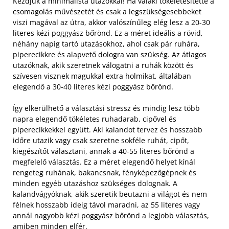
Kezdjük a minimalista utazókkal! Ha valaki tökéletesítette a
csomagolás művészetét és csak a legszükségesebbeket
viszi magával az útra, akkor valószínűleg elég lesz a 20-30
literes kézi poggyász bőrönd. Ez a méret ideális a rövid,
néhány napig tartó utazásokhoz, ahol csak pár ruhára,
piperecikkre és alapvető dologra van szükség. Az átlagos
utazóknak, akik szeretnek válogatni a ruhák között és
szívesen visznek magukkal extra holmikat, általában
elegendő a 30-40 literes kézi poggyász bőrönd.
Így elkerülhető a választási stressz és mindig lesz több
napra elegendő tökéletes ruhadarab, cipővel és
piperecikkekkel együtt. Aki kalandot tervez és hosszabb
időre utazik vagy csak szeretne sokféle ruhát, cipőt,
kiegészítőt választani, annak a 40-55 literes bőrönd a
megfelelő választás. Ez a méret elegendő helyet kínál
rengeteg ruhának, bakancsnak, fényképezőgépnek és
minden egyéb utazáshoz szükséges dolognak. A
kalandvágyóknak, akik szeretik beutazni a világot és nem
félnek hosszabb ideig távol maradni, az 55 literes vagy
annál nagyobb kézi poggyász bőrönd a legjobb választás,
amiben minden elfér.