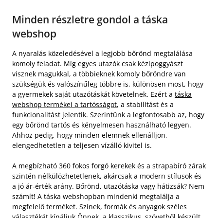
Minden részletre gondol a táska
webshop
A nyaralás közeledésével a legjobb bőrönd megtalálása
komoly feladat. Míg egyes utazók csak kézipoggyászt
visznek magukkal, a többieknek komoly bőröndre van
szükségük és valószínűleg többre is, különösen most, hogy
a gyermekek saját utazótáskát követelnek. Ezért a
táska
webshop termékei a tartósságot
, a stabilitást és a
funkcionalitást jelentik. Szerintünk a legfontosabb az, hogy
egy bőrönd tartós és kényelmesen használható legyen.
Ahhoz pedig, hogy minden elemnek ellenálljon,
elengedhetetlen a teljesen vízálló kivitel is.
A megbízható 360 fokos forgó kerekek és a strapabíró zárak
szintén nélkülözhetetlenek, akárcsak a modern stílusok és
a jó ár-érték arány. Bőrönd, utazótáska vagy hátizsák? Nem
számít! A táska webshopban mindenki megtalálja a
megfelelő terméket. Színek, formák és anyagok széles
választékát kínáljuk Önnek, a klasszikus, szövetből készült