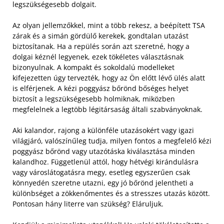
legszükségesebb dolgait.
Az olyan jellemzőkkel, mint a több rekesz, a beépített TSA
zárak és a simán gördülő kerekek, gondtalan utazást
biztosítanak. Ha a repülés során azt szeretné, hogy a
dolgai kéznél legyenek, ezek tökéletes választásnak
bizonyulnak. A kompakt és sokoldalú modelleket
kifejezetten úgy tervezték, hogy az Ön előtt lévő ülés alatt
is elférjenek. A kézi poggyász bőrönd bőséges helyet
biztosít a legszükségesebb holmiknak, miközben
megfelelnek a legtöbb légitársaság általi szabványoknak.
Aki kalandor, rajong a különféle utazásokért vagy igazi
világjáró, valószínűleg tudja, milyen fontos a megfelelő kézi
poggyász bőrönd vagy utazótáska kiválasztása minden
kalandhoz. Függetlenül attól, hogy hétvégi kirándulásra
vagy városlátogatásra megy, esetleg egyszerűen csak
könnyedén szeretne utazni, egy jó bőrönd jelentheti a
különbséget a zökkenőmentes és a stresszes utazás között.
Pontosan hány literre van szükség? Eláruljuk.