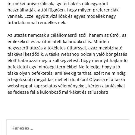
termékei univerzálisak, így férfiak és nők egyaránt
használhatják, attól függően, hogy milyen preferenciák
vannak. Ezzel együtt vízállóak és egyes modellek nagy
űrtartalommal rendelkeznek.
Az utazás nemcsak a célállomásról szól, hanem az útról, az
emlékekről és az úton átélt kalandokról is. Minden
nagyszerű utazás a tökéletes útitárssal, azaz megbízható
táskával kezdődik. A táska webshop polcain való böngészés
előtt határozza meg a költségvetést, hogy mennyit hajlandó
befektetni egy minőségi termékbe! Ne feledje, hogy a jó
táska olyan befektetés, ami évekig tarthat, ezért ne mindig
a legolcsóbb megoldás mellett döntsön! Olvassa el a táska
webshoppal kapcsolatos véleményeket, kérjen ajánlásokat
és fedezze fel a különböző márkákat és stílusokat!
KERESÉS: