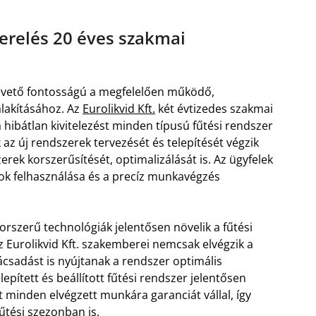
erelés 20 éves szakmai
vető fontosságú a megfelelően működő,
alakításához. Az
Eurolikvid Kft.
két évtizedes szakmai
 hibátlan kivitelezést minden típusú fűtési rendszer
z új rendszerek tervezését és telepítését végzik
k korszerűsítését, optimalizálását is. Az ügyfelek
ok felhasználása és a precíz munkavégzés
orszerű technológiák jelentősen növelik a fűtési
 Eurolikvid Kft. szakemberei nemcsak elvégzik a
csadást is nyújtanak a rendszer optimális
epített és beállított fűtési rendszer jelentősen
at minden elvégzett munkára garanciát vállal, így
űtési szezonban is.