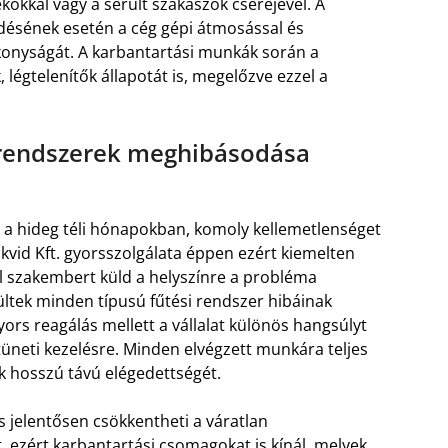
kokkal vagy a sérült szakaszok cseréjével. A
ésének esetén a cég gépi átmosással és
ékonyságát. A karbantartási munkák során a
 légtelenítők állapotát is, megelőzve ezzel a
i rendszerek meghibásodása
en a hideg téli hónapokban, komoly kellemetlenséget
vid Kft. gyorsszolgálata éppen ezért kiemelten
ül szakembert küld a helyszínre a probléma
zültek minden típusú fűtési rendszer hibáinak
yors reagálás mellett a vállalat különös hangsúlyt
üneti kezelésre. Minden elvégzett munkára teljes
ek hosszú távú elégedettségét.
s jelentősen csökkentheti a váratlan
. ezért karbantartási csomagokat is kínál, melyek