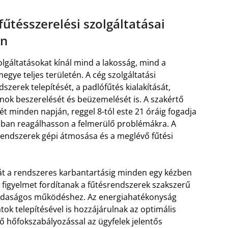
 fűtésszerelési szolgáltatásai
en
zolgáltatásokat kínál mind a lakosság, mind a
gye teljes területén. A cég szolgáltatási
szerek telepítését, a padlófűtés kialakítását,
ok beszerelését és beüzemelését is. A szakértő
t minden napján, reggel 8-tól este 21 óráig fogadja
abban reagálhasson a felmerülő problémákra. A
rendszerek gépi átmosása és a meglévő fűtési
n át a rendszeres karbantartásig minden egy kézben
 figyelmet fordítanak a fűtésrendszerek szakszerű
azdaságos működéshez. Az energiahatékonyság
 telepítésével is hozzájárulnak az optimális
lő hőfokszabályozással az ügyfelek jelentős