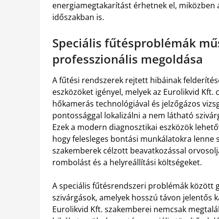
energiamegtakarítást érhetnek el, miközben 
időszakban is.
Speciális fűtésproblémák műs
professzionális megoldása
A fűtési rendszerek rejtett hibáinak felderít
eszközöket igényel, melyek az Eurolikvid Kft. c
hőkamerás technológiával és jelzőgázos vizs
pontossággal lokalizálni a nem látható szivá
Ezek a modern diagnosztikai eszközök lehetőv
hogy felesleges bontási munkálatokra lenne s
szakemberek célzott beavatkozással orvosolj
rombolást és a helyreállítási költségeket.
A speciális fűtésrendszeri problémák között 
szivárgások, amelyek hosszú távon jelentős 
Eurolikvid Kft. szakemberei nemcsak megtalál