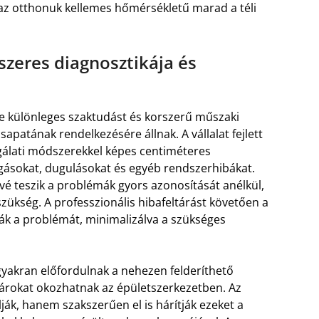
az otthonuk kellemes hőmérsékletű marad a téli
zeres diagnosztikája és
ése különleges szaktudást és korszerű műszaki
sapatának rendelkezésére állnak. A vállalat fejlett
gálati módszerekkel képes centiméteres
rgásokat, dugulásokat és egyéb rendszerhibákat.
é teszik a problémák gyors azonosítását anélkül,
zükség. A professzionális hibafeltárást követően a
ák a problémát, minimalizálva a szükséges
gyakran előfordulnak a nehezen felderíthető
károkat okozhatnak az épületszerkezetben. Az
ják, hanem szakszerűen el is hárítják ezeket a