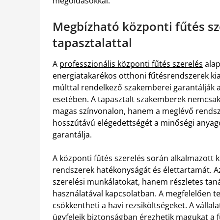
megoldásokkal.
Megbízható központi fűtés sz
tapasztalattal
A
professzionális központi fűtés szerelés
alap
energiatakarékos otthoni fűtésrendszerek ki
múlttal rendelkező szakemberei garantálják a
esetében. A tapasztalt szakemberek nemcsak a
magas színvonalon, hanem a meglévő rendszere
hosszútávú elégedettségét a minőségi anyag
garantálja.
A központi fűtés szerelés során alkalmazott k
rendszerek hatékonyságát és élettartamát. Az
szerelési munkálatokat, hanem részletes taná
használatával kapcsolatban. A megfelelően tel
csökkentheti a havi rezsiköltségeket. A vállal
ügyfeleik biztonságban érezhetik magukat a f