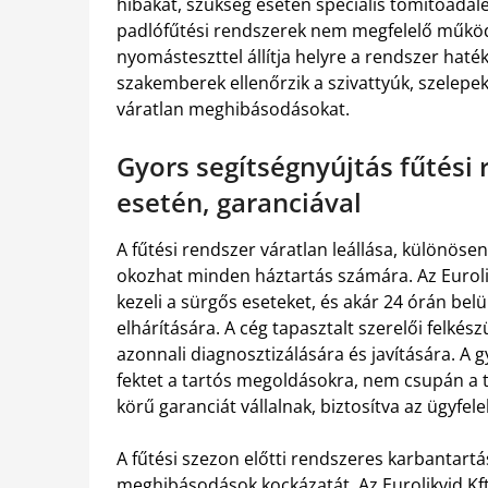
hibákat, szükség esetén speciális tömítőadalé
padlófűtési rendszerek nem megfelelő működ
nyomásteszttel állítja helyre a rendszer hat
szakemberek ellenőrzik a szivattyúk, szelepek,
váratlan meghibásodásokat.
Gyors segítségnyújtás fűtés
esetén, garanciával
A fűtési rendszer váratlan leállása, különös
okozhat minden háztartás számára. Az Eurolik
kezeli a sürgős eseteket, és akár 24 órán bel
elhárítására. A cég tapasztalt szerelői felkés
azonnali diagnosztizálására és javítására. A g
fektet a tartós megoldásokra, nem csupán a t
körű garanciát vállalnak, biztosítva az ügyfel
A fűtési szezon előtti rendszeres karbantartá
meghibásodások kockázatát. Az Eurolikvid Kft