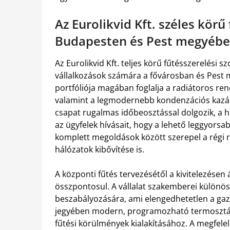
Az Eurolikvid Kft. széles körű
Budapesten és Pest megyéb
Az Eurolikvid Kft. teljes körű fűtésszerelési s
vállalkozások számára a fővárosban és Pest me
portfóliója magában foglalja a radiátoros rend
valamint a legmodernebb kondenzációs kazán
csapat rugalmas időbeosztással dolgozik, a hé
az ügyfelek hívásait, hogy a lehető leggyors
komplett megoldások között szerepel a régi 
hálózatok kibővítése is.
A központi fűtés tervezésétől a kivitelezése
összpontosul. A vállalat szakemberei különös
beszabályozására, ami elengedhetetlen a g
jegyében modern, programozható termosztátok
fűtési körülmények kialakításához. A megfele