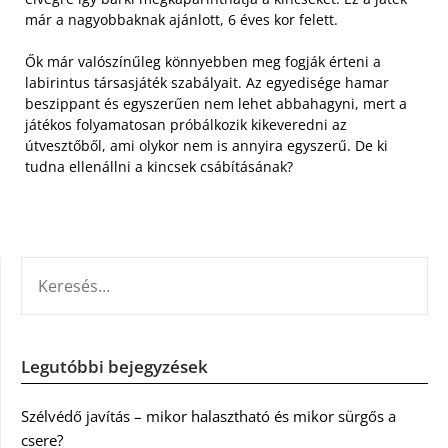
már a nagyobbaknak ajánlott, 6 éves kor felett.
Ők már valószínűleg könnyebben meg fogják érteni a
labirintus társasjáték szabályait. Az egyedisége hamar
beszippant és egyszerűen nem lehet abbahagyni, mert a
játékos folyamatosan próbálkozik kikeveredni az
útvesztőből, ami olykor nem is annyira egyszerű. De ki
tudna ellenállni a kincsek csábításának?
KERESÉS:
Legutóbbi bejegyzések
Szélvédő javítás – mikor halasztható és mikor sürgős a
csere?