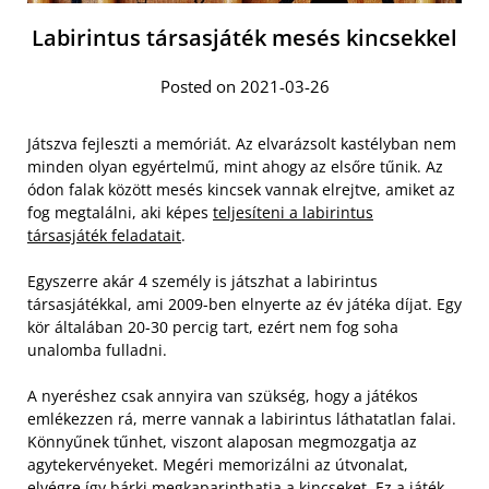
Labirintus társasjáték mesés kincsekkel
Posted on 2021-03-26
Játszva fejleszti a memóriát. Az elvarázsolt kastélyban nem
minden olyan egyértelmű, mint ahogy az elsőre tűnik. Az
ódon falak között mesés kincsek vannak elrejtve, amiket az
fog megtalálni, aki képes
teljesíteni a labirintus
társasjáték feladatait
.
Egyszerre akár 4 személy is játszhat a labirintus
társasjátékkal, ami 2009-ben elnyerte az év játéka díjat. Egy
kör általában 20-30 percig tart, ezért nem fog soha
unalomba fulladni.
A nyeréshez csak annyira van szükség, hogy a játékos
emlékezzen rá, merre vannak a labirintus láthatatlan falai.
Könnyűnek tűnhet, viszont alaposan megmozgatja az
agytekervényeket. Megéri memorizálni az útvonalat,
elvégre így bárki megkaparinthatja a kincseket. Ez a játék