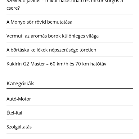
Szélvédő javítás – mikor halasztható és mikor sürgős a
csere?
A Monyo sör rövid bemutatása
Vermut: az aromás borok különleges világa
A bőrtáska kellékek népszerűsége töretlen
Kukirin G2 Master – 60 km/h és 70 km hatótáv
Kategóriák
Autó-Motor
Étel-Ital
Szolgáltatás