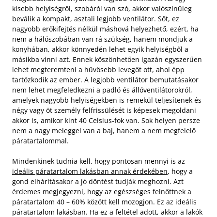
kisebb helyiségről, szobáról van szó, akkor valószínűleg
beválik a kompakt, asztali legjobb ventilátor. Sőt, ez
nagyobb erőkifejtés nélkül máshová helyezhető, ezért, ha
nem a hálószobában van rá szükség, hanem mondjuk a
konyhában, akkor könnyedén lehet egyik helyiségből a
másikba vinni azt. Ennek köszönhetően igazán egyszerűen
lehet megteremteni a hűvösebb levegőt ott, ahol épp
tartózkodik az ember. A legjobb ventilátor bemutatásakor
nem lehet megfeledkezni a padló és állóventilátorokról,
amelyek nagyobb helyiségekben is remekül teljesítenek és
négy vagy öt személy felfrissülését is képesek megoldani
akkor is, amikor kint 40 Celsius-fok van. Sok helyen persze
nem a nagy meleggel van a baj, hanem a nem megfelelő
páratartalommal.
Mindenkinek tudnia kell, hogy pontosan mennyi is az
ideális páratartalom lakásban annak érdekében
, hogy a
gond elhárításakor a jó döntést tudják meghozni. Azt
érdemes megjegyezni, hogy az egészséges felnőttnek a
páratartalom 40 – 60% között kell mozogjon. Ez az ideális
páratartalom lakásban. Ha ez a feltétel adott, akkor a lakók