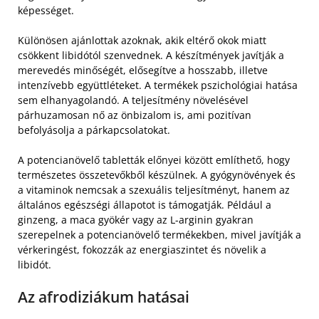
képességet.
Különösen ajánlottak azoknak, akik eltérő okok miatt
csökkent libidótól szenvednek. A készítmények javítják a
merevedés minőségét, elősegítve a hosszabb, illetve
intenzívebb együttléteket. A termékek pszichológiai hatása
sem elhanyagolandó. A teljesítmény növelésével
párhuzamosan nő az önbizalom is, ami pozitívan
befolyásolja a párkapcsolatokat.
A potencianövelő tabletták előnyei között említhető, hogy
természetes összetevőkből készülnek. A gyógynövények és
a vitaminok nemcsak a szexuális teljesítményt, hanem az
általános egészségi állapotot is támogatják. Például a
ginzeng, a maca gyökér vagy az L-arginin gyakran
szerepelnek a potencianövelő termékekben, mivel javítják a
vérkeringést, fokozzák az energiaszintet és növelik a
libidót.
Az afrodiziákum hatásai