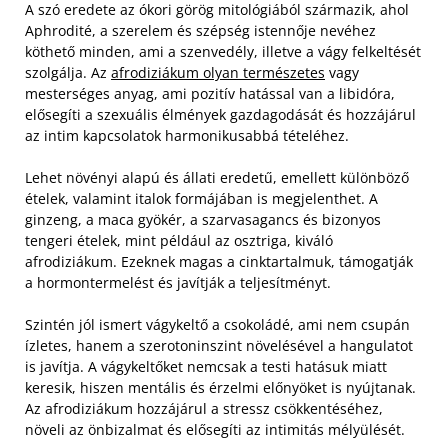
A szó eredete az ókori görög mitológiából származik, ahol
Aphrodité, a szerelem és szépség istennője nevéhez
köthető minden, ami a szenvedély, illetve a vágy felkeltését
szolgálja. Az
afrodiziákum olyan természetes
vagy
mesterséges anyag, ami pozitív hatással van a libidóra,
elősegíti a szexuális élmények gazdagodását és hozzájárul
az intim kapcsolatok harmonikusabbá tételéhez.
Lehet növényi alapú és állati eredetű, emellett különböző
ételek, valamint italok formájában is megjelenthet. A
ginzeng, a maca gyökér, a szarvasagancs és bizonyos
tengeri ételek, mint például az osztriga, kiváló
afrodiziákum. Ezeknek magas a cinktartalmuk, támogatják
a hormontermelést és javítják a teljesítményt.
Szintén jól ismert vágykeltő a csokoládé, ami nem csupán
ízletes, hanem a szerotoninszint növelésével a hangulatot
is javítja. A vágykeltőket nemcsak a testi hatásuk miatt
keresik, hiszen mentális és érzelmi előnyöket is nyújtanak.
Az afrodiziákum hozzájárul a stressz csökkentéséhez,
növeli az önbizalmat és elősegíti az intimitás mélyülését.