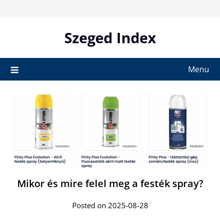
Skip
to
content
Szeged Index
Menu
Mikor és mire felel meg a festék spray?
Posted on 2025-08-28