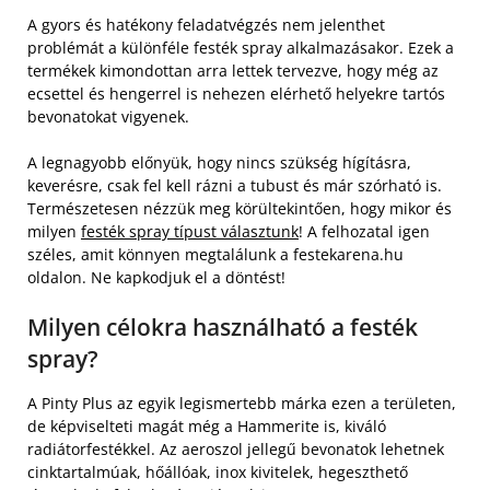
A gyors és hatékony feladatvégzés nem jelenthet
problémát a különféle festék spray alkalmazásakor. Ezek a
termékek kimondottan arra lettek tervezve, hogy még az
ecsettel és hengerrel is nehezen elérhető helyekre tartós
bevonatokat vigyenek.
A legnagyobb előnyük, hogy nincs szükség hígításra,
keverésre, csak fel kell rázni a tubust és már szórható is.
Természetesen nézzük meg körültekintően, hogy mikor és
milyen
festék spray típust választunk
! A felhozatal igen
széles, amit könnyen megtalálunk a festekarena.hu
oldalon. Ne kapkodjuk el a döntést!
Milyen célokra használható a festék
spray?
A Pinty Plus az egyik legismertebb márka ezen a területen,
de képviselteti magát még a Hammerite is, kiváló
radiátorfestékkel. Az aeroszol jellegű bevonatok lehetnek
cinktartalmúak, hőállóak, inox kivitelek, hegeszthető