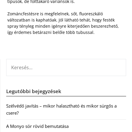
típusok, de folttakaró variánsok is.
Zománcfestésre is megfelelnek, sőt, fluoreszkáló
változatban is kaphatóak. Jól látható tehát, hogy festék
spray tényleg minden igényre kiterjedően beszerezhető,
így érdemes betárazni belőle több tubussal.
KERESÉS:
Legutóbbi bejegyzések
Szélvédő javítás – mikor halasztható és mikor sürgős a
csere?
A Monyo sör rövid bemutatása