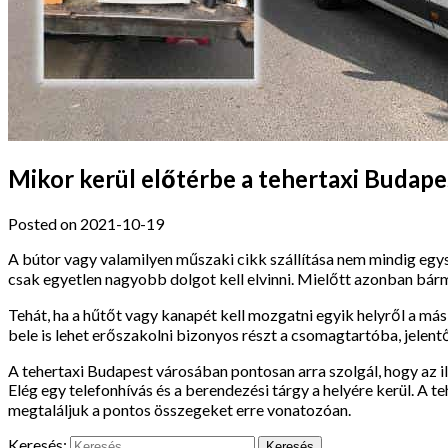
Mikor kerül előtérbe a tehertaxi Budap
Posted on 2021-10-19
A bútor vagy valamilyen műszaki cikk szállítása nem mindig egys
csak egyetlen nagyobb dolgot kell elvinni. Mielőtt azonban bár
Tehát, ha a hűtőt vagy kanapét kell mozgatni egyik helyről a más
bele is lehet erőszakolni bizonyos részt a csomagtartóba, jelentő
A tehertaxi Budapest városában pontosan arra szolgál, hogy az il
Elég egy telefonhívás és a berendezési tárgy a helyére kerül. A
megtaláljuk a pontos összegeket erre vonatozóan.
Keresés: