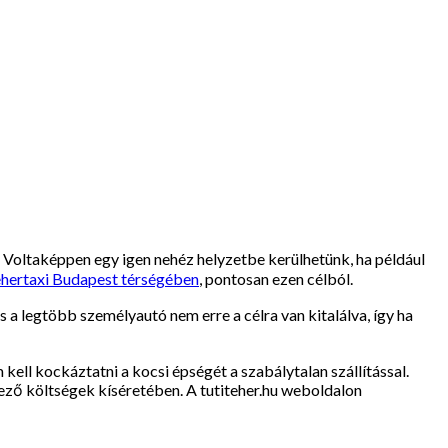
. Voltaképpen egy igen nehéz helyzetbe kerülhetünk, ha például
tehertaxi Budapest térségében
, pontosan ezen célból.
 a legtöbb személyautó nem erre a célra van kitalálva, így ha
ell kockáztatni a kocsi épségét a szabálytalan szállítással.
vező költségek kíséretében. A tutiteher.hu weboldalon