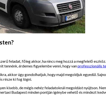
esten?
zerű feladat, főleg akkor, ha nincs meg hozzá a megfelelő eszköz
mit tennénk, érdemes figyelembe venni, hogy van
professzionális 
ikra, akkor úgy gondolhatjuk, hogy majd megoldjuk egyedül. Sajnos
s része ki fog lógni.
yen kisebb, de mégis nehéz feladatoknál megoldást nyújtson. Nem k
 tehertaxi Budapest minden pontján igénybe vehető és mindezt ked