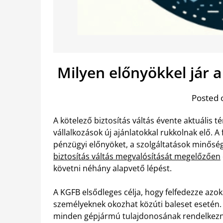
Milyen előnyökkel jár a
Posted 
A kötelező biztosítás váltás évente aktuális 
vállalkozások új ajánlatokkal rukkolnak elő. 
pénzügyi előnyöket, a szolgáltatások minőségé
biztosítás váltás megvalósítását megelőzően
követni néhány alapvető lépést.
A KGFB elsődleges célja, hogy felfedezze azo
személyeknek okozhat közúti baleset esetén. M
minden gépjármú tulajdonosának rendelkezni