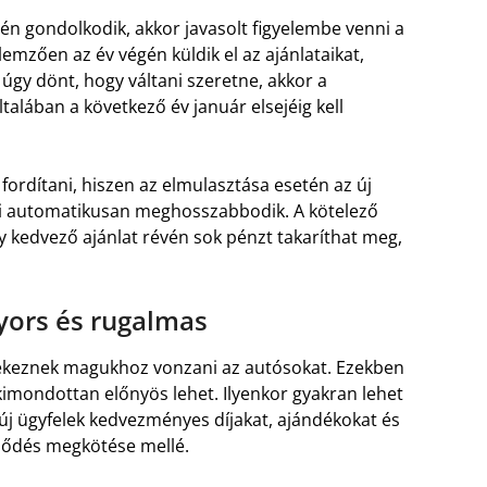
ésén gondolkodik, akkor javasolt figyelembe venni a
llemzően az év végén küldik el az ajánlataikat,
úgy dönt, hogy váltani szeretne, akkor a
talában a következő év január elsejéig kell
fordítani, hiszen az elmulasztása esetén az új
gi automatikusan meghosszabbodik. A kötelező
gy kedvező ajánlat révén sok pénzt takaríthat meg,
gyors és rugalmas
ekeznek magukhoz vonzani az autósokat. Ezekben
kimondottan előnyös lehet. Ilyenkor gyakran lehet
 új ügyfelek kedvezményes díjakat, ajándékokat és
rződés megkötése mellé.