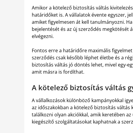
Amikor a kötelező biztosítás váltás kivitelez
határidőket is. A vállalatok évente egyszer, je
amiket figyelmesen át kell tanulmányozni. Ha 
bejelentését és az új szerződés megkötését ál
elvégezni.
Fontos erre a határidőre maximális figyelmet 
szerződés csak később léphet életbe és a ré
biztosítás váltás jó döntés lehet, mivel egy-e
amit másra is fordíthat.
A kötelező biztosítás váltás 
A vállalkozások különböző kampányokkal igy
az időszakokban a kötelező biztosítás váltás 
találkozni olyan akciókkal, amik keretében az
kiegészítő szolgáltatásokat kaphatnak a sze