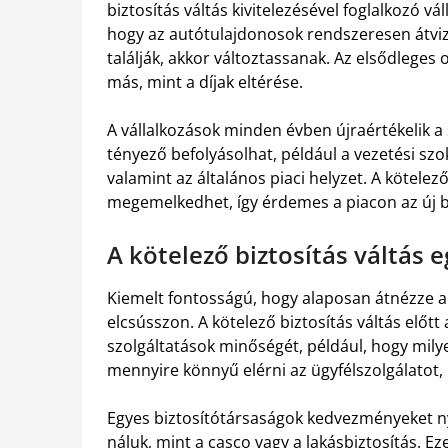
biztosítás váltás kivitelezésével foglalkozó vá
hogy az autótulajdonosok rendszeresen átviz
találják, akkor változtassanak. Az elsődlege
más, mint a díjak eltérése.
A vállalkozások minden évben újraértékelik a 
tényező befolyásolhat, például a vezetési szok
valamint az általános piaci helyzet. A kötelez
megemelkedhet, így érdemes a piacon az új b
A kötelező biztosítás váltás 
Kiemelt fontosságú, hogy alaposan átnézze a 
elcsússzon. A kötelező biztosítás váltás előtt
szolgáltatások minőségét, például, hogy mily
mennyire könnyű elérni az ügyfélszolgálatot, 
Egyes biztosítótársaságok kedvezményeket n
náluk, mint a casco vagy a lakásbiztosítás. Ez