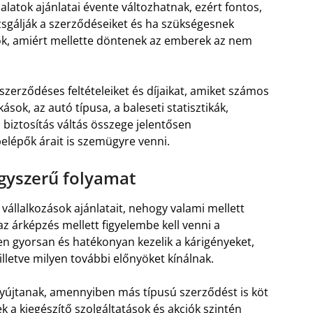
llalatok ajánlatai évente változhatnak, ezért fontos,
sgálják a szerződéseiket és ha szükségesnek
s ok, amiért mellette döntenek az emberek az nem
szerződéses feltételeiket és díjaikat, amiket számos
ások, az autó típusa, a baleseti statisztikák,
ő biztosítás váltás összege jelentősen
elépők árait is szemügyre venni.
egyszerű folyamat
vállalkozások ajánlatait, nehogy valami mellett
 az árképzés mellett figyelembe kell venni a
en gyorsan és hatékonyan kezelik a kárigényeket,
illetve milyen további előnyöket kínálnak.
yújtanak, amennyiben más típusú szerződést is köt
ek a kiegészítő szolgáltatások és akciók szintén