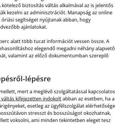
kötelező biztosítás váltás alkalmával az is jelentős
ják kezelni az adminisztrációt. Manapság az online
k óriási segítséget nyújtanak abban, hogy
edvezőbb ajánlatokat.
perc alatt több tucat információt vessen össze. A
szehasonlításhoz elegendő megadni néhány alapvető
ámát, valamint az előző dokumentumban szereplő
épésről-lépésre
ellett, mert a meglévő szolgáltatással kapcsolatos
 váltás kifejezetten indokolt
abban az esetben, ha a
árigényeket, esetleg az ügyfélszolgálat elérhetősége
hosszútávon stresszt és bosszúságot okozhatnak,
lett voksolni, ami minden tekintetben eleget tesz