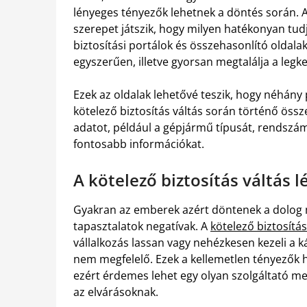
lényeges tényezők lehetnek a döntés során. A 
szerepet játszik, hogy milyen hatékonyan tud
biztosítási portálok és összehasonlító oldala
egyszerűen, illetve gyorsan megtalálja a legk
Ezek az oldalak lehetővé teszik, hogy néhány 
kötelező biztosítás váltás során történő ös
adatot, például a gépjármű típusát, rendsz
fontosabb információkat.
A kötelező biztosítás váltás l
Gyakran az emberek azért döntenek a dolog m
tapasztalatok negatívak. A
kötelező biztosítás
vállalkozás lassan vagy nehézkesen kezeli a k
nem megfelelő. Ezek a kellemetlen tényezők 
ezért érdemes lehet egy olyan szolgáltató mel
az elvárásoknak.