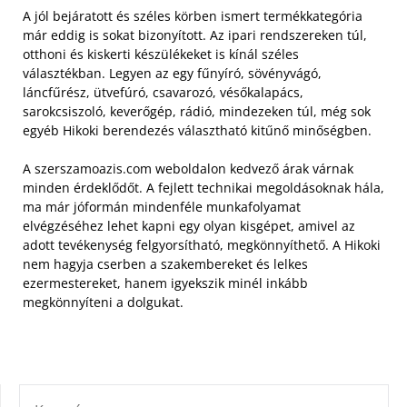
A jól bejáratott és széles körben ismert termékkategória
már eddig is sokat bizonyított. Az ipari rendszereken túl,
otthoni és kiskerti készülékeket is kínál széles
választékban. Legyen az egy fűnyíró, sövényvágó,
láncfűrész, ütvefúró, csavarozó, vésőkalapács,
sarokcsiszoló, keverőgép, rádió, mindezeken túl, még sok
egyéb Hikoki berendezés választható kitűnő minőségben.
A szerszamoazis.com weboldalon kedvező árak várnak
minden érdeklődőt. A fejlett technikai megoldásoknak hála,
ma már jóformán mindenféle munkafolyamat
elvégzéséhez lehet kapni egy olyan kisgépet, amivel az
adott tevékenység felgyorsítható, megkönnyíthető. A Hikoki
nem hagyja cserben a szakembereket és lelkes
ezermestereket, hanem igyekszik minél inkább
megkönnyíteni a dolgukat.
KERESÉS: