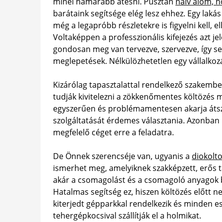
minél hamarabb átesni. Pusztán
naiv álom, h
barátaink segítsége elég lesz ehhez. Egy laká
még a legapróbb részletekre is figyelni kell,
Voltaképpen a professzionális kifejezés azt je
gondosan meg van tervezve, szervezve, így se
meglepetések. Nélkülözhetetlen egy vállalkozá
Kizárólag tapasztalattal rendelkező szakembe
tudják kivitelezni a zökkenőmentes költözés
egyszerűen és problémamentesen akarja átszáll
szolgáltatását érdemes választania. Azonban
megfelelő céget erre a feladatra.
De Önnek szerencséje van, ugyanis a
diokolt
ismerhet meg, amelyiknek szakképzett, erős tag
akár a csomagolást és a csomagoló anyagok be
Hatalmas segítség ez, hiszen költözés előtt n
kiterjedt gépparkkal rendelkezik és minden 
tehergépkocsival szállítják el a holmikat.