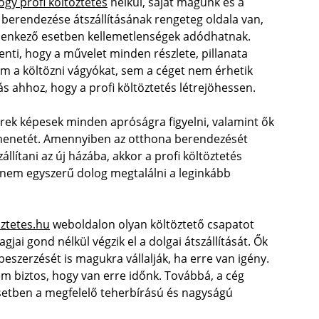
ogy profi költöztetés
nélkül, saját magunk és a
s berendezése átszállításának rengeteg oldala van,
 ellenkező esetben kellemetlenségek adódhatnak.
lenti, hogy a művelet minden részlete, pillanata
m a költözni vágyókat, sem a céget nem érhetik
s ahhoz, hogy a profi költöztetés létrejöhessen.
rek képesek minden apróságra figyelni, valamint ők
 menetét. Amennyiben az otthona berendezését
ítani az új házába, akkor a profi költöztetés
 nem egyszerű dolog megtalálni a leginkább
oztetes.hu
weboldalon olyan költöztető csapatot
jai gond nélkül végzik el a dolgai átszállítását. Ők
szerzését is magukra vállalják, ha erre van igény.
em biztos, hogy van erre időnk. Továbbá, a cég
esetben a megfelelő teherbírású és nagyságú