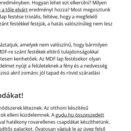
eredményben. Hogyan lehet ezt elkerülni? Milyen
a tőle elvárt
eredményt hozza? Most megosztunk
 festése triviális, feltéve, hogy a megfelelő
szánt festékkel festjük, a hatás valószínűleg nem lesz
káztatjuk, amelyek nem valószínű, hogy bármilyen
DF-re szánt festékek eltérő tulajdonságokkal
etesen kenhetőek. Az MDF lap festésekor olyan
delmet nyújt a felületeknek a fény és a nedvesség
bázisú akril zománc jól tapad és rövid száradási
pdákat!
ódszerek léteznek. Az otthoni készítésű
rok elleni küzdelemnek. A
gudu.hu összeszedett
val hatékony rovarellenes csapdákat készíthetünk.
üdítős palackot. Óvatosan vágjuk le az üveg felső