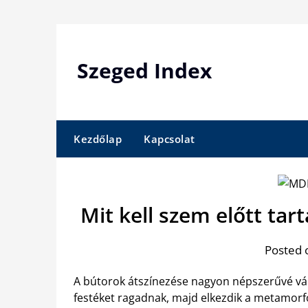
Skip
to
content
Szeged Index
Kezdőlap
Kapcsolat
Mit kell szem előtt tar
Posted 
A bútorok átszínezése nagyon népszerűvé vál
festéket ragadnak, majd elkezdik a metamorfó