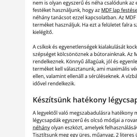
nem is olyan egyszerű és néha csalódunk az 
festéket használjunk, hogy az
MDF lap festése 
néhány tanácsot ezzel kapcsolatban. Az MDF lap
terméket használjuk. Ha ezt a felületet falra 
kielégítő.
A csíkok és egyenetlenségek kialakulását koc
szépséget kölcsönöznek a bútorainknak. Az M
rendelkeznek. Könnyű állagúak, jól és egyenl
terméket kell választanunk, ami maximális vé
ellen, valamint ellenáll a sérüléseknek. A víz
idővel rendelkezik.
Készítsünk hatékony légycsa
A legyektől való megszabadulásra hatékony m
légycsapdák egyszerű és olcsó módjai a rova
néhány
olyan eszközt, amelyek felhasználásá
Tisztítsunk meg egy üres, műanyag, 2 literes 