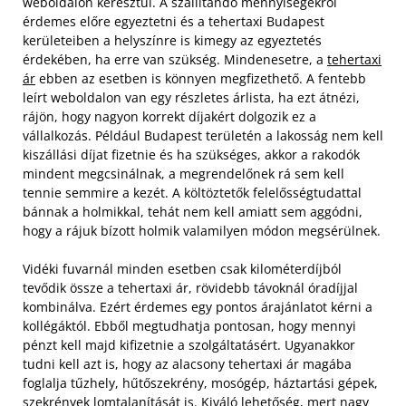
weboldalon keresztül. A szállítandó mennyiségekről
érdemes előre egyeztetni és a tehertaxi Budapest
kerületeiben a helyszínre is kimegy az egyeztetés
érdekében, ha erre van szükség. Mindenesetre, a
tehertaxi
ár
ebben az esetben is könnyen megfizethető.
A fentebb
leírt weboldalon van egy részletes árlista, ha ezt átnézi,
rájön, hogy nagyon korrekt díjakért dolgozik ez a
vállalkozás. Például Budapest területén a lakosság nem kell
kiszállási díjat fizetnie és ha szükséges, akkor a rakodók
mindent megcsinálnak, a megrendelőnek rá sem kell
tennie semmire a kezét. A költöztetők felelősségtudattal
bánnak a holmikkal, tehát nem kell amiatt sem aggódni,
hogy a rájuk bízott holmik valamilyen módon megsérülnek.
Vidéki fuvarnál minden esetben csak kilométerdíjból
tevődik össze a tehertaxi ár, rövidebb távoknál óradíjjal
kombinálva. Ezért érdemes egy pontos árajánlatot kérni a
kollégáktól. Ebből megtudhatja pontosan, hogy mennyi
pénzt kell majd kifizetnie a szolgáltatásért. Ugyanakkor
tudni kell azt is, hogy az alacsony tehertaxi ár magába
foglalja tűzhely, hűtőszekrény, mosógép, háztartási gépek,
szekrények lomtalanítását is. Kiváló lehetőség, mert nagy