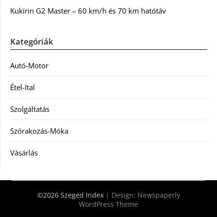
Kukirin G2 Master – 60 km/h és 70 km hatótáv
Kategóriák
Autó-Motor
Étel-Ital
Szolgáltatás
Szórakozás-Móka
Vásárlás
©2026 Szeged Index
| Design:
Newspaperly
WordPress Theme