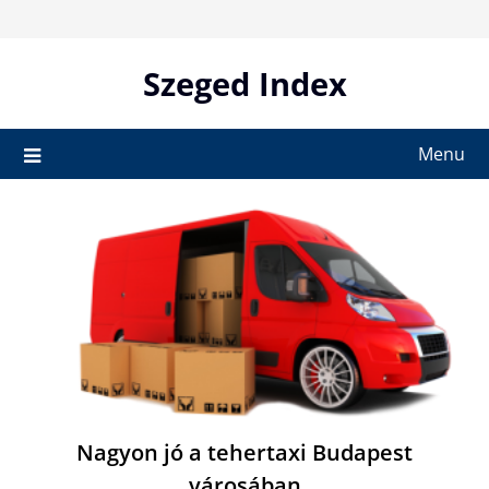
Skip
to
content
Szeged Index
Menu
Nagyon jó a tehertaxi Budapest
városában