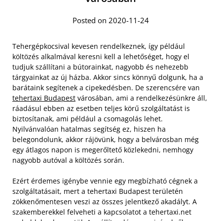
Posted on 2020-11-24
Tehergépkocsival kevesen rendelkeznek, így például
költözés alkalmával keresni kell a lehetőséget, hogy el
tudjuk szállítani a bútorainkat, nagyobb és nehezebb
tárgyainkat az új házba. Akkor sincs könnyű dolgunk, ha a
barátaink segítenek a cipekedésben. De szerencsére van
tehertaxi Budapest
városában, ami a rendelkezésünkre áll,
ráadásul ebben az esetben teljes körű szolgáltatást is
biztosítanak, ami például a csomagolás lehet.
Nyilvánvalóan hatalmas segítség ez, hiszen ha
belegondolunk, akkor rájövünk, hogy a belvárosban még
egy átlagos napon is megerőltető közlekedni, nemhogy
nagyobb autóval a költözés során.
Ezért érdemes igénybe vennie egy megbízható cégnek a
szolgáltatásait, mert a tehertaxi Budapest területén
zökkenőmentesen veszi az összes jelentkező akadályt. A
szakemberekkel felveheti a kapcsolatot a tehertaxi.net