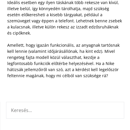
Ideális esetben egy ilyen táskának több rekesze van kívül,
illetve belül, így könnyedén tárolhatja, majd szükség
esetén előkeresheti a kisebb tárgyakat, például a
szemüveget vagy éppen a telefont. Lehetnek benne zsebek
a kulacsnak, illetve külön rekesz az izzadt edzősruháknak
és cipőknek.
Amellett, hogy igazán funkcionális, az anyagnak tartósnak
kell lennie (valamint időjárásállónak, ha kint edz). Mivel
rengeteg fajta modell közül választhat, kezdje a
legfontosabb funkciók előtérbe helyezésével. Ha a Nike
hátizsák jellemzőiről van szó, azt a kérdést kell legelőször
feltennie magának, hogy mi célból van szüksége rá?
KERESÉS: