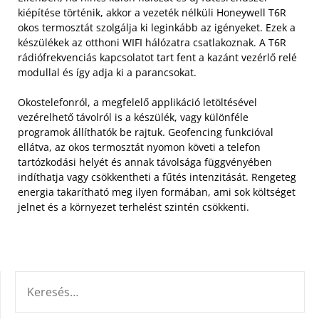
kiépítése történik, akkor a vezeték nélküli Honeywell T6R
okos termosztát szolgálja ki leginkább az igényeket. Ezek a
készülékek az otthoni WIFI hálózatra csatlakoznak. A T6R
rádiófrekvenciás kapcsolatot tart fent a kazánt vezérlő relé
modullal és így adja ki a parancsokat.
Okostelefonról, a megfelelő applikáció letöltésével
vezérelhető távolról is a készülék, vagy különféle
programok állíthatók be rajtuk. Geofencing funkcióval
ellátva, az okos termosztát nyomon követi a telefon
tartózkodási helyét és annak távolsága függvényében
indíthatja vagy csökkentheti a fűtés intenzitását. Rengeteg
energia takarítható meg ilyen formában, ami sok költséget
jelnet és a környezet terhelést szintén csökkenti.
KERESÉS: