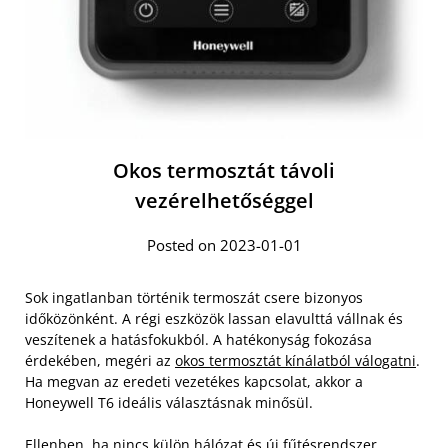
Okos termosztát távoli
vezérelhetőséggel
Posted on 2023-01-01
Sok ingatlanban történik termoszát csere bizonyos
időközönként. A régi eszközök lassan elavulttá vállnak és
veszítenek a hatásfokukból. A hatékonyság fokozása
érdekében, megéri az
okos termosztát kínálatból válogatni
.
Ha megvan az eredeti vezetékes kapcsolat, akkor a
Honeywell T6 ideális választásnak minősül.
Ellenben, ha nincs külön hálózat és új fűtésrendszer