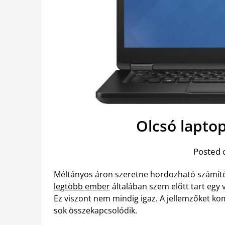
Olcsó lapto
Posted 
Méltányos áron szeretne hordozható számító
legtöbb ember
általában szem előtt tart egy 
Ez viszont nem mindig igaz. A jellemzőket ko
sok összekapcsolódik.