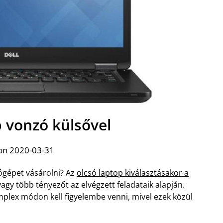
p vonzó külsővel
on 2020-03-31
gépet vásárolni? Az
olcsó laptop kiválasztásakor a
vagy több tényezőt az elvégzett feladataik alapján.
mplex módon kell figyelembe venni, mivel ezek közül