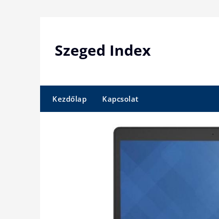
Skip
to
content
Szeged Index
Kezdőlap
Kapcsolat