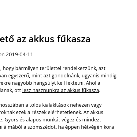
ető az akkus fűkasza
on 2019-04-11
ti, hogy bármilyen területtel rendelkezzünk, azt
olyan egyszerű, mint azt gondolnánk, ugyanis mindig
kre nagyobb hangsúlyt kell fektetni. Ahol a
anak, ott
lesz hasznunkra az akkus fűkasza
.
 hosszában a tolós kialakítások nehezen vagy
oknak ezek a részek elérhetetlenek. Az akkus
ve. Gyors és alapos munkát végez és mindezt
tani álmából a szomszédot, ha éppen hétvégén kora