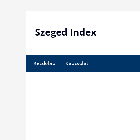
Skip
to
content
Szeged Index
Kezdőlap
Kapcsolat