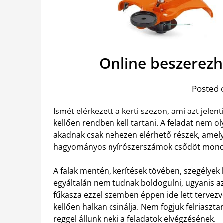
Online beszerezh
Posted 
Ismét elérkezett a kerti szezon, ami azt jelen
kellően rendben kell tartani. A feladat nem 
akadnak csak nehezen elérhető részek, amelye
hagyományos nyírószerszámok csődöt mond
A falak mentén, kerítések tövében, szegélyek
egyáltalán nem tudnak boldogulni, ugyanis az
fűkasza ezzel szemben éppen ide lett tervez
kellően halkan csinálja. Nem fogjuk felriasz
reggel állunk neki a feladatok elvégzésének.