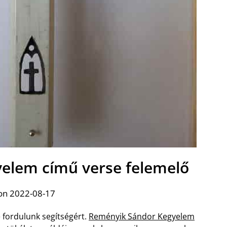
elem című verse felemelő
on 2022-08-17
 fordulunk segítségért.
Reményik Sándor Kegyelem