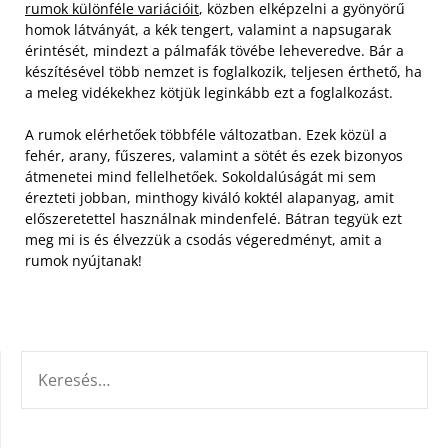
rumok különféle variációit
, közben elképzelni a gyönyörű
homok látványát, a kék tengert, valamint a napsugarak
érintését, mindezt a pálmafák tövébe leheveredve. Bár a
készítésével több nemzet is foglalkozik, teljesen érthető, ha
a meleg vidékekhez kötjük leginkább ezt a foglalkozást.
A rumok elérhetőek többféle változatban. Ezek közül a
fehér, arany, fűszeres, valamint a sötét és ezek bizonyos
átmenetei mind fellelhetőek. Sokoldalúságát mi sem
érezteti jobban, minthogy kiváló koktél alapanyag, amit
előszeretettel használnak mindenfelé. Bátran tegyük ezt
meg mi is és élvezzük a csodás végeredményt, amit a
rumok nyújtanak!
KERESÉS: