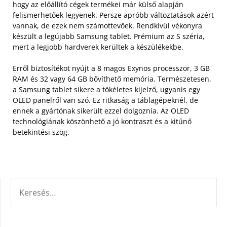
hogy az előállító cégek termékei már külső alapján
felismerhetőek legyenek. Persze apróbb változtatások azért
vannak, de ezek nem számottevőek.
Rendkívül vékonyra
készült a legújabb Samsung tablet. Prémium az S széria,
mert a legjobb hardverek kerültek a készülékekbe.
Erről biztosítékot nyújt a 8 magos Exynos processzor, 3 GB
RAM és 32 vagy 64 GB bővíthető memória. Természetesen,
a Samsung tablet sikere a tökéletes kijelző, ugyanis egy
OLED panelről van szó. Ez ritkaság a táblagépeknél, de
ennek a gyártónak sikerült ezzel dolgoznia. Az OLED
technológiának köszönhető a jó kontraszt és a kitűnő
betekintési szög.
KERESÉS: