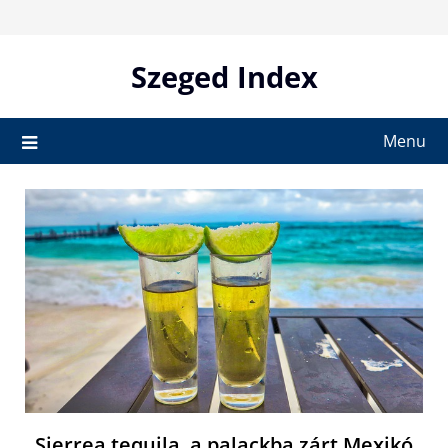
Skip
to
content
Szeged Index
Menu
Sierrea tequila, a palackba zárt Mexikó