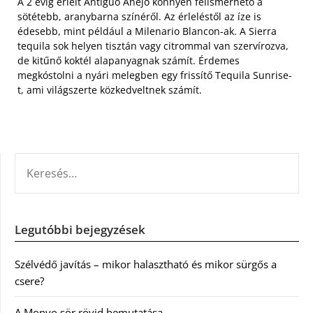
A 2 évig érlelt Antiguo Anejo könnyen felismerhető a
sötétebb, aranybarna színéről. Az érleléstől az íze is
édesebb, mint például a Milenario Blancon-ak. A Sierra
tequila sok helyen tisztán vagy citrommal van szervírozva,
de kitűnő koktél alapanyagnak számít. Érdemes
megkóstolni a nyári melegben egy frissítő Tequila Sunrise-
t, ami világszerte közkedveltnek számít.
KERESÉS:
Legutóbbi bejegyzések
Szélvédő javítás – mikor halasztható és mikor sürgős a
csere?
A Monyo sör rövid bemutatása