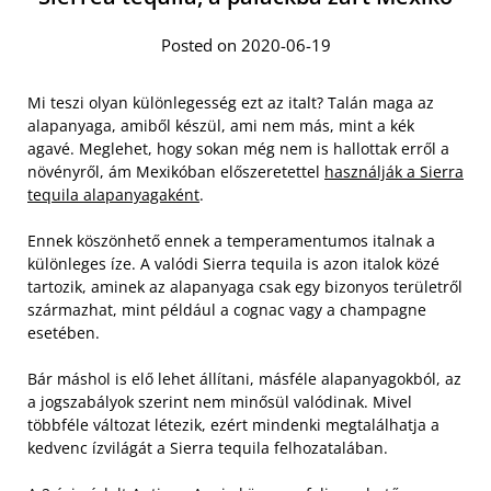
Posted on 2020-06-19
Mi teszi olyan különlegesség ezt az italt? Talán maga az
alapanyaga, amiből készül, ami nem más, mint a kék
agavé. Meglehet, hogy sokan még nem is hallottak erről a
növényről, ám Mexikóban előszeretettel
használják a Sierra
tequila alapanyagaként
.
Ennek köszönhető ennek a temperamentumos italnak a
különleges íze. A valódi Sierra tequila is azon italok közé
tartozik, aminek az alapanyaga csak egy bizonyos területről
származhat, mint például a cognac vagy a champagne
esetében.
Bár máshol is elő lehet állítani, másféle alapanyagokból, az
a jogszabályok szerint nem minősül valódinak. Mivel
többféle változat létezik, ezért mindenki megtalálhatja a
kedvenc ízvilágát a Sierra tequila felhozatalában.