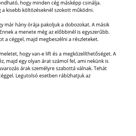
ondható, hogy minden cég másképp csinálja.
eg a kisebb költözéseknél szokott működni.
ogy már hány órája pakoljuk a dobozokat. A másik
 Ennek a menete még az előbbinél is egyszerűbb.
t a céggel, majd megbeszélni a részleteket.
eletet, hogy van-e lift és a megközelíthetőséget. A
, majd egy olyan árat számol fel, ami nekünk is
fuvarozás árak személyre szabottá válnak. Tehát
céggel. Legutolsó esetben rábízhatjuk az