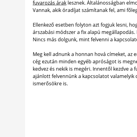
fuvarozás árak
lesznek. Általánosságban elm
Vannak, akik óradíjat számítanak fel, ami fől
Ellenkező esetben folyton azt fogjuk lesni, h
árszabási módszer a fix alapú megállapodás.
Nincs más dolgunk, mint felvenni a kapcsolato
Meg kell adnunk a honnan hová címeket, az em
cég ezután minden egyéb apróságot is megnéz
kedvez és nekik is megéri. Innentől kezdve a 
ajánlott felvennünk a kapcsolatot valamelyik 
ismerősökre is.