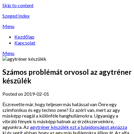
Skip to content
Szeged Index
Menu
Kezdőlap
Kapcsolat
Menu
Számos problémát orvosol az agytréner
készülék
Posted on 2019-02-01
Észrevette már, hogy teljesen más hatással van Önre egy
szimfonikus és egy techno zene? Ez azért van, mert az agy
másképp reagál a különféle hanghullámokra. Ugyanúgy a
vibráló fények is másképp hatnak az érzékszerveinkre,
agyunkra. Az
agytréner készülék ezt a tulajdonságot aknázza
ki és segít abban, hogy az agy más hullámokra álljon át. Az alfa