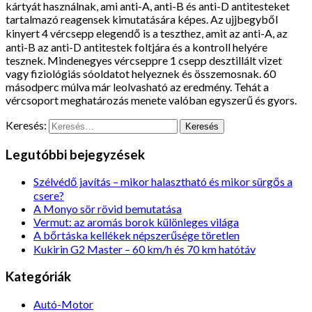
kártyát használnak, ami anti-A, anti-B és anti-D antitesteket
tartalmazó reagensek kimutatására képes. Az ujjbegyből
kinyert 4 vércsepp elegendő is a teszthez, amit az anti-A, az
anti-B az anti-D antitestek foltjára és a kontroll helyére
tesznek. Mindenegyes vércseppre 1 csepp desztillált vizet
vagy fiziológiás sóoldatot helyeznek és összemosnak. 60
másodperc múlva már leolvasható az eredmény. Tehát a
vércsoport meghatározás menete valóban egyszerű és gyors.
Keresés:
Legutóbbi bejegyzések
Szélvédő javítás – mikor halasztható és mikor sürgős a
csere?
A Monyo sör rövid bemutatása
Vermut: az aromás borok különleges világa
A bőrtáska kellékek népszerűsége töretlen
Kukirin G2 Master – 60 km/h és 70 km hatótáv
Kategóriák
Autó-Motor