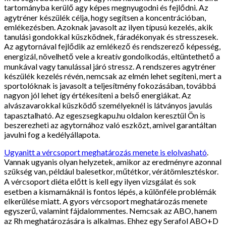
tartományba kerülő agy képes megnyugodni és fejlődni. Az
agytréner készülék célja, hogy segítsen a koncentrációban,
emlékezésben. Azoknak javasolt az ilyen típusú kezelés, akik
tanulási gondokkal küszködnek, fáradékonyak és stresszesek.
Az agytornával fejlődik az emlékező és rendszerező képesség,
energizál, növelhető vele a kreatív gondolkodás, eltüntethető a
munkával vagy tanulással járó stressz. A rendszeres agytréner
készülék kezelés révén, nemcsak az elmén lehet segíteni, mert a
sportolóknak is javasolt a teljesítmény fokozásában, továbbá
nagyon jól lehet így értékesíteni a belső energiákat. Az
alvászavarokkal küszködő személyeknél is látványos javulás
tapasztalható. Az egeszsegkapu.hu oldalon keresztül Ön is
beszerezheti az agytornához való eszközt, amivel garantáltan
javulni fog a kedélyállapota.
Ugyanitt a vércsoport meghatározás menete is elolvasható
.
Vannak ugyanis olyan helyzetek, amikor az eredményre azonnal
szükség van, például balesetkor, műtétkor, vérátömlesztéskor.
A vércsoport diéta előtt is kell egy ilyen vizsgálat és sok
esetben a kismamáknál is fontos lépés, a különféle problémák
elkerülése miatt. A gyors vércsoport meghatározás menete
egyszerű, valamint fájdalommentes. Nemcsak az ABO, hanem
az Rh meghatározására is alkalmas. Ehhez egy Serafol ABO+D