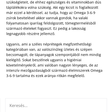
szükségleteit, de ehhez egészséges és vitaminokban dús
táplálékokra volna szükség.
Aki egy kicsit is foglalkozott
már ezzel a kérdéssel, az tudja, hogy az Omega 3-6-9
zsírok bevitelével akkor vannak gondok, ha valaki
folyamatosan iparilag feldolgozott, tömegtermelésből
származó ételeket fogyaszt. Ez pedig a lakosság
legnagyobb részére jellemző.
Ugyanis, ami a széles néprétegek megfizethetőségi
kategóriában van, az valószínűleg ízletes és szépen
becsomagolt, de tápanyagok szempontjából nem mindig
kielégítő. Sokat beszélnek ugyanis a higiéniai
követelményekről, ami valóban nagyon lényeges, de az
intenzív mezőgazdaságból származó élelmiszerek Omega
3-6-9 tartalma és ezek aránya ritkán megfelelő.
KERESÉS: