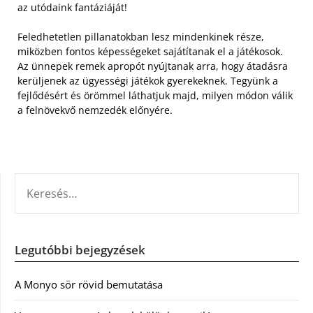
az utódaink fantáziáját!
Feledhetetlen pillanatokban lesz mindenkinek része,
miközben fontos képességeket sajátítanak el a játékosok.
Az ünnepek remek apropót nyújtanak arra, hogy átadásra
kerüljenek az ügyességi játékok gyerekeknek. Tegyünk a
fejlődésért és örömmel láthatjuk majd, milyen módon válik
a felnövekvő nemzedék előnyére.
KERESÉS:
Legutóbbi bejegyzések
A Monyo sör rövid bemutatása