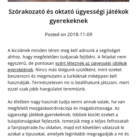
Szórakozató és oktató ügyességi játékok
gyerekeknek
Posted on 2018-11-09
A kicsiknek minden téren meg kell adnunk a segítséget
ahhoz, hogy megfelelően tudjanak fejlődni. A feladat nem
egyszerű, de pontosan
ezért léteznek az ügyességi játékok
gyerekeknek
. Nincs más dolgunk szülőként, mint ezeket
beszerezni és megmutatni a lurkóknak miképpen kell
használják. Természetesen mi is beállhatunk játszani, mert
ezzel csak jobb hangulatot teremtünk.
Az életben nagy hasznát tudja venni annak valaki, ha van
megfelelő mozgáskoordinációja és magabiztossága. Az
ügyességi játékok gyerekeknek, többek között ezeket a
tulajdonságokat fejlesztik. Ismerjük meg a teljes felhozatalt
a fairplaytrade.hu oldalon, majd ezt követően válaszuk ki
azokat a típusokat, amelyek leginkább megragadják a mi és