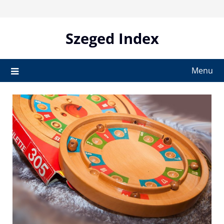
Skip
to
content
Szeged Index
Menu